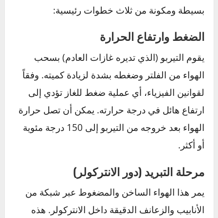
كيف يعمل الانتركولر؟ شرح
مبسط للعملية
لفهم أهمية هذا الجزء، من الضروري معرفة الرحلة
التي يقطعها الهواء داخل نظام التيربو. العملية
بسيطة ومكونة من ثلاث خطوات رئيسية:
الضغط وارتفاع الحرارة
يقوم التيربو (الذي تديره غازات العادم) بسحب
الهواء من الفلتر وضغطه بشدة لزيادة كميته. وفقاً
لقوانين الفيزياء، أي عملية ضغط للغاز تؤدي إلى
ارتفاع هائل في درجة حرارته. يمكن أن تصل حرارة
الهواء بعد خروجه من التيربو إلى 150 درجة مئوية