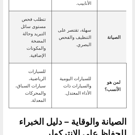
معقد، يتكون من
بسيط
، مكون من
عدة أجزاء
التعقيد
قطعة واحدة
(مبادل حراري،
وأنابيب توصيل.
مضخة،
خراطيم…).
أرخص
ثمناً في
أغلى ثمناً بشكل
التكلفة
الشراء والتركيب.
ملحوظ.
قد يسبب تأخراً
بسيطاً في
يسمح بأنابيب
استجابة التيربو
أقصر، مما يقلل
الاستجابة
(Turbo Lag)
من تأخر التيربو
بسبب طول
ويزيد الاستجابة.
الأنابيب.
تتطلب فحص
مستوى سائل