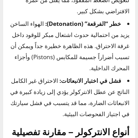
العواقب – ما الذي يحدث عند
تجاهل الانتركولر التالف؟
تجاهل المشكلة لن يجعلها تختفي، بل سيؤدي إلى
سلسلة من المشاكل الأكثر تكلفة وخطورة:
إجهاد الشاحن التوربيني (التيربو):
عندما يكون
هناك تسريب أو انسداد، يعمل التيربو بجهد أكبر
لتعويض الضغط المفقود، مما يقلل من عمره
الافتراضي بشكل كبير.
خطر “الفرقعة” (Detonation):
الهواء الساخن
يزيد من احتمالية حدوث اشتعال مبكر للوقود داخل
غرفة الاحتراق. هذه الظاهرة خطيرة جداً ويمكن أن