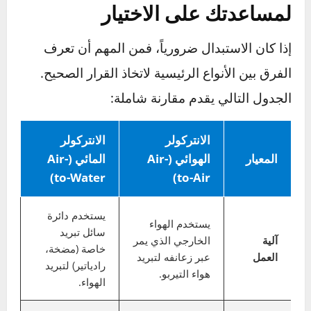
تسبب أضراراً جسيمة للمكابس (Pistons) وأجزاء
المحرك الداخلية.
فشل في اختبار الانبعاثات:
الاحتراق غير الكامل
الناتج عن عطل الانتركولر يؤدي إلى زيادة كبيرة في
الانبعاثات الضارة، مما قد يتسبب في فشل سيارتك
في اجتياز الفحوصات البيئية.
أنواع الانتركولر – مقارنة تفصيلية
لمساعدتك على الاختيار
إذا كان الاستبدال ضرورياً، فمن المهم أن تعرف
الفرق بين الأنواع الرئيسية لاتخاذ القرار الصحيح.