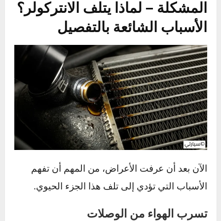
مضغوطاً، ولكنه أصبح بارداً وأكثر كثافة. الهواء البارد
يحتوي على جزيئات أكسجين أكثر في نفس الحجم
مقارنة بالهواء الساخن. هذه الكثافة العالية
للأكسجين هي التي تسمح باحتراق مثالي وأقوى
للوقود داخل المحرك.
المشكلة – لماذا يتلف الانتركولر؟
الأسباب الشائعة بالتفصيل