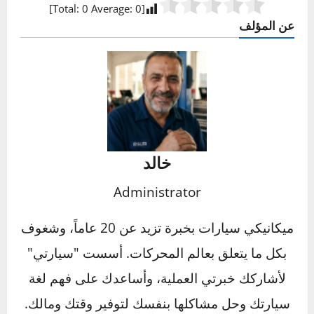
حيث الحاجة للانتركولر؟
كلاهما يضغط الهواء ويحتاج إلى انتركولر. الفرق هو
أن التيربو (الذي تديره غازات العادم) يولد حرارة
أكبر بكثير من السوبرتشارجر (الذي يديره حزام من
المحرك)، مما يجعل الانتركولر أكثر أهمية وحيوية
في سيارات التيربو.
لماذا لا يوجد انتركولر في السيارات العادية
(بدون تيربو)؟
لأن السيارات العادية لا تضغط الهواء الداخل
للمحرك، وبالتالي لا يوجد هواء ساخن يحتاج إلى
تبريد. الانتركولر مخصص فقط للمحركات المزودة