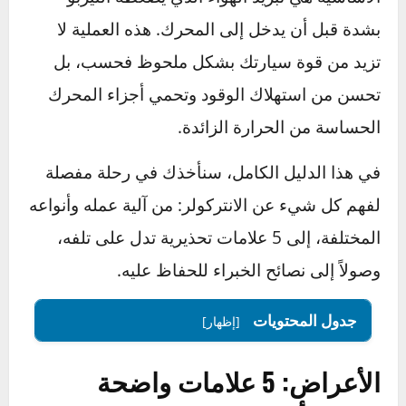
ببساطة، الانتركولر هو “رئة” التيربو الباردة. مهمته
الأساسية هي تبريد الهواء الذي يضغطه التيربو
بشدة قبل أن يدخل إلى المحرك. هذه العملية لا
تزيد من قوة سيارتك بشكل ملحوظ فحسب، بل
تحسن من استهلاك الوقود وتحمي أجزاء المحرك
الحساسة من الحرارة الزائدة.
في هذا الدليل الكامل، سنأخذك في رحلة مفصلة
لفهم كل شيء عن الانتركولر: من آلية عمله وأنواعه
المختلفة، إلى 5 علامات تحذيرية تدل على تلفه،
وصولاً إلى نصائح الخبراء للحفاظ عليه.
جدول المحتويات
[إظهار]