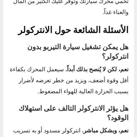
مضغوط في النظام والاستماع لصوت التسريب أو
استخدام رغوة الصابون لتحديد مكانه بدقة.
خطوتك التالية – لا تتجاهل هذا
الجزء المهم
الاهتمام بالانتركولر ليس مجرد صيانة دورية، بل هو
استثمار مباشر في قوة سيارتك وتوفير الوقود.
تجاهل فحصه وتنظيفه يعني أنك تسمح للأعطال
المكلفة بالتسلل إلى محركك ببطء.
نصيحة الخبراء:
عند أول ملاحظة لضعف في الأداء أو
زيادة في صرفية الوقود، لا تنتظر. توجه إلى فني
متخصص لفحص الانتركولر. خطوة بسيطة اليوم