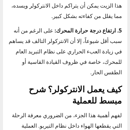
4. ملاحظة تسريب زيت حول الانتركولر:
تسرب
الزيت على جسم الانتركولر أو الأنابيب المتصلة به
قد يشير إلى وجود تلف في أختام (seals) التيربو.
هذا الزيت يمكن أن يتراكم داخل الانتركولر ويسده،
مما يقلل من كفاءته بشكل كبير.
5. ارتفاع درجة حرارة المحرك:
على الرغم من أنه
سبب أقل شيوعاً، إلا أن الانتركولر التالف قد يساهم
في زيادة العبء الحراري على نظام التبريد العام
للمحرك، خاصة في ظروف القيادة القاسية أو
الطقس الحار.