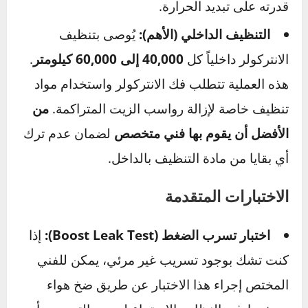
أي علامات تسريب للزيت، شقوق في الخراطيم، أو
أوساخ وحشرات تسد زعانف التبريد الخارجية.
فحص المشابك (Clamps):
تأكد من أن جميع
المشابك التي تثبت الخراطيم محكمة وليست
مرتخية. مشبك مرتخي هو سبب شائع لتسرب
الضغط.
التنظيف: متى وكيف؟
التنظيف الخارجي:
يمكنك بنفسك استخدام
ضغط هواء خفيف أو فرشاة ناعمة لإزالة الأوساخ
والحشرات من على زعانف التبريد. هذا يحسن من
قدرته على تبديد الحرارة.