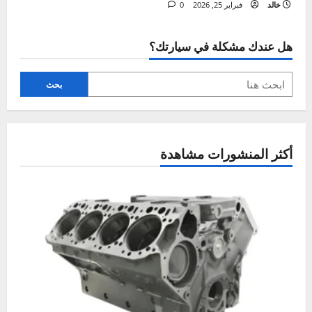
خالد
يوليو 14, 2026
0
أعطال المحرك
احذر! السبب الخفي وراء توقف محرك سيارتك فجأة
خالد
أبريل 11, 2026
0