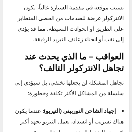
الانسداد الداخلي
يعتبر تراكم الزيت والأوساخ داخل ممرات الانتركولر
من أخطر المشاكل. أبخرة الزيت القادمة من نظام
تهوية المحرك (PCV) يمكن أن تتكثف وتتراكم
بالداخل، مما يكوّن طبقة عازلة تمنع التبريد الفعال.
الأضرار الميكانيكية الخارجية
بسبب موقعه في مقدمة السيارة غالباً، يكون
الانتركولر عرضة للصدمات من الحصى المتطاير
على الطريق أو الحوادث البسيطة، مما قد يؤدي
إلى ثقب أو انحناء زعانف التبريد الرقيقة.