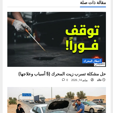
بكل ما يتعلق بعالم المحركات. أسست "سيارتي"
لأشاركك خبرتي العملية، وأساعدك على فهم لغة
سيارتك وحل مشاكلها بنفسك لتوفير وقتك ومالك.
هدفي هو جعل صيانة السيارات أمراً سهلاً ومفهوماً
للجميع.
زيارة الموقع
عرض كل المقالات
Tags:
انتركولر السيارة
ت
السابق:
ن
دليلك الشامل لسيارات الدفع الرباعي (SUV) – كيف تختار
الأنسب لك؟