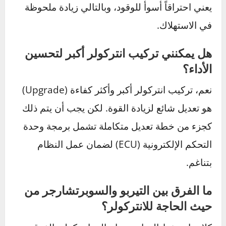
تحمي محرك سيارتك وتوفر عليك الكثير من المال
والعناء غداً.
الأسئلة الشائعة حول الانتركولر
هل يمكن تشغيل سيارة التيربو بدون
انتركولر؟
نعم، لكن لا يُنصح بذلك أبداً.
سيعمل المحرك بكفاءة
أقل وقوة أضعف، ويزيد من خطر تعرضه لأضرار
بسبب الحرارة العالية للهواء المضغوط.
هل يؤثر الانتركولر التالف على استهلاك
الوقود؟