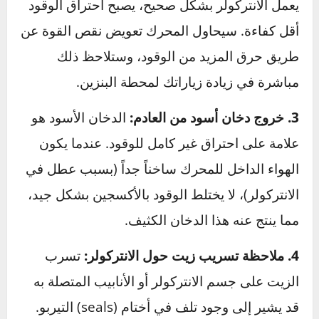
بارد وكثيف بما يكفي من الانتركولر إلى المحرك.
2. زيادة غير مبررة في استهلاك الوقود:
عندما لا
يعمل الانتركولر بشكل صحيح، يصبح احتراق الوقود
أقل كفاءة. سيحاول المحرك تعويض نقص القوة عن
طريق حرق المزيد من الوقود، وستلاحظ ذلك
مباشرة في زيادة زياراتك لمحطة البنزين.
3. خروج دخان أسود من العادم:
الدخان الأسود هو
علامة على احتراق غير كامل للوقود. عندما يكون
الهواء الداخل للمحرك ساخناً جداً (بسبب عطل في
الانتركولر)، لا يختلط الوقود بالأكسجين بشكل جيد،
مما ينتج عنه هذا الدخان الكثيف.