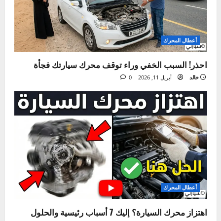
ق
التالي:
ل
ثقل المقود في السيارة – أهم الأسباب وكيفية المعالجة الفعالة
ا
ل
مقالة ذات صلة
م
ق
ا
ل
ة
أعطال المحرك
حل مشكلة تسرب زيت المحرك (5 أسباب وعلاجها)