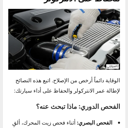
سهلة، تقتصر على
التبريد وحالة
الصيانة
التنظيف والفحص
المضخة
البصري.
والمكونات
الإضافية.
للسيارات
للسيارات اليومية
الرياضية،
لمن هو
والسيارات ذات
سيارات السباق،
الأنسب؟
الأداء المعتدل.
والمحركات
المعدلة.
الصيانة والوقاية – دليل الخبراء
للحفاظ على الانتركولر