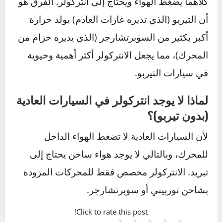
نعم، وبشكل مباشر.
انتركولر مسدود أو به تسريب
يعني احتراقاً أسوأ للوقود، وبالتالي زيادة ملحوظة
في الاستهلاك.
هل يمكنني تركيب انتركولر أكبر لتحسين
الأداء؟
نعم، تركيب انتركولر أكبر وأكثر كفاءة (Upgrade)
هو تعديل شائع لزيادة القوة. لكن يجب أن يتم ذلك
كجزء من خطة تعديل متكاملة تشمل برمجة وحدة
التحكم الإلكترونية (ECU) لضمان عمل النظام
بتناغم.
ما الفرق بين التيربو والسوبرتشارجر من