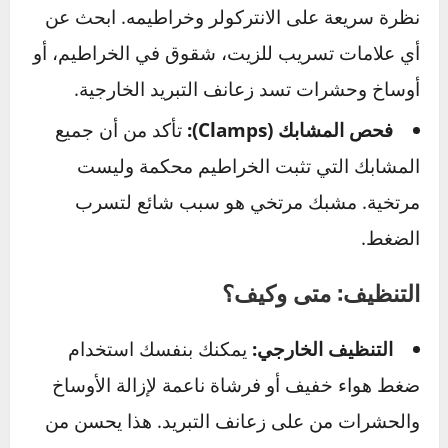
الوقاية دائماً أرخص من الإصلاح. اتبع هذه النصائح
لإطالة عمر الانتركولر والحفاظ على أداء سيارتك:
الفحص الدوري: ماذا تبحث عنه؟
الفحص البصري:
أثناء فحص زيت المحرك، ألقِ
نظرة سريعة على الانتركولر وخراطيمه. ابحث عن