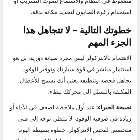
التنظيف الداخلي (الأهم):
يُوصى بتنظيف
الانتركولر داخلياً كل
40,000 إلى 60,000 كيلومتر
.
هذه العملية تتطلب فك الانتركولر واستخدام مواد
تنظيف خاصة لإزالة رواسب الزيت المتراكمة.
من
الأفضل أن يقوم بها فني متخصص
لضمان عدم ترك
أي بقايا من مادة التنظيف بالداخل.
الاختبارات المتقدمة
اختبار تسرب الضغط (Boost Leak Test):
إذا
كنت تشك بوجود تسريب غير مرئي، يمكن للفني
المختص إجراء هذا الاختبار عن طريق ضخ هواء