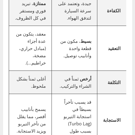
الجدول التالي يقدم مقارنة شاملة:
الانتركولر
الانتركولر
المعيار
الهوائي (Air-
المائي (Air-
to-Water)
to-Air)
يستخدم دائرة
يستخدم الهواء
سائل تبريد
آلية
الخارجي الذي يمر
خاصة (مضخة،
العمل
عبر زعانفه لتبريد
رادياتير) لتبريد
هواء التيربو.
الهواء.
جيدة، وتعتمد على
ممتازة
، تبريد
الكفاءة
سرعة السيارة
فوري ومستقر
لتدفق الهواء.
في كل الظروف.