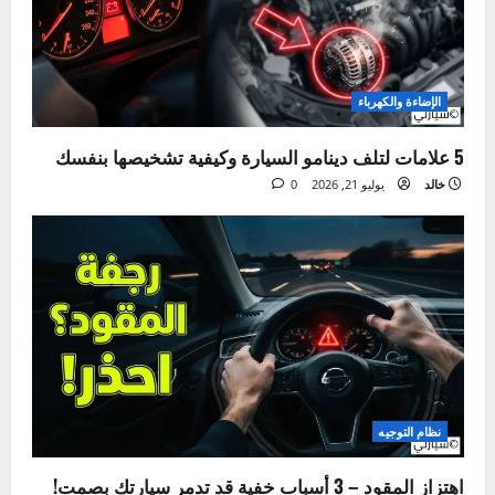
صيانة الإطارات – خطأ بسيط قد يكلفك حياتك!
خالد
أغسطس 4, 2026
0
الصيانة الدورية
دليلك لتغيير ماء الرديتر بنفسك في المنزل خطوة بخطوة
خالد
يوليو 28, 2026
0