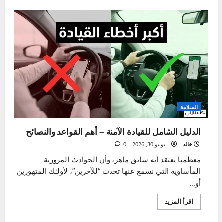
الصيانة الموسمية
تجنب أعطال الصيف – دليل فحص وتغيير شمعات
الإشعال
خالد
يوليو 3, 2026
0
مع ارتفاع درجات الحرارة في الصيف، وبدء مؤشر الحرارة
بالاقتراب من الخطوط الحمراء، يتحول كل جزء في...
اقرأ
اقرأ المزيد
المزيد
عن
تجنب
أعطال
الصيف
–
دليل
فحص
وتغيير
شمعات
الإشعال