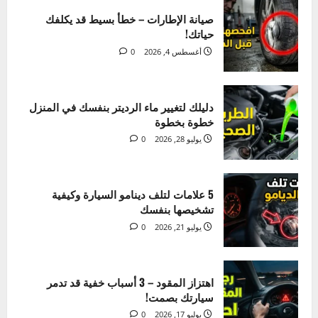
الأحدث
الشائع
تحديث
5 علامات لتلف دينامو السيارة وكيفية
تشخيصها بنفسك
صيانة الإطارات – خطأ بسيط قد يكلفك
يوليو 21, 2026
0
حياتك!
3
أغسطس 4, 2026
0
اهتزاز المقود – 3 أسباب خفية قد تدمر
سيارتك بصمت!
دليلك لتغيير ماء الرديتر بنفسك في المنزل
يوليو 17, 2026
0
خطوة بخطوة
4
يوليو 28, 2026
0
حل مشكلة تسرب زيت المحرك (5 أسباب
وعلاجها)
5 علامات لتلف دينامو السيارة وكيفية
يوليو 14, 2026
0
تشخيصها بنفسك
5
يوليو 21, 2026
0
صيانة الإطارات – خطأ بسيط قد يكلفك