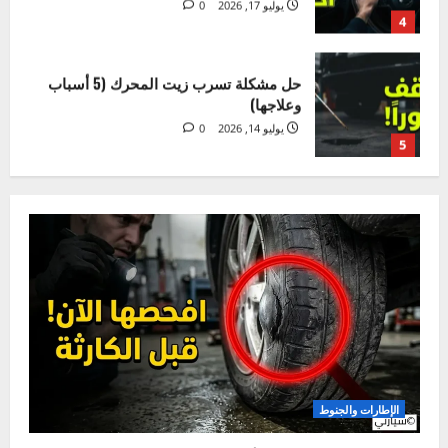
حل مشكلة تسرب زيت المحرك (5 أسباب
وعلاجها)
يوليو 14, 2026
0
5
صيانة الإطارات – خطأ بسيط قد يكلفك
حياتك!
أغسطس 4, 2026
0
1
دليلك لتغيير ماء الرديتر بنفسك في المنزل
خطوة بخطوة
يوليو 28, 2026
0
2
5 علامات لتلف دينامو السيارة وكيفية