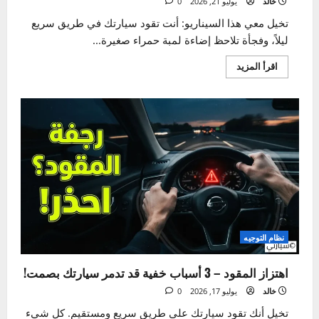
الإضاءة والكهرباء
5 علامات لتلف دينامو السيارة وكيفية تشخيصها بنفسك
خالد
يوليو 21, 2026
0
تخيل معي هذا السيناريو: أنت تقود سيارتك في طريق سريع
ليلاً، وفجأة تلاحظ إضاءة لمبة حمراء صغيرة...
اقرأ
اقرأ المزيد
المزيد
عن
5
علامات
لتلف
دينامو
السيارة
وكيفية
تشخيصها
بنفسك