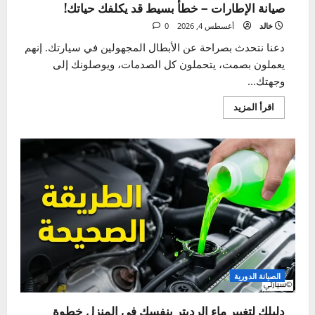
تشخيصها بنفسك
يوليو 21, 2026
0
3
الإطارات والجنوط
اهتزاز المقود – 3 أسباب خفية قد تدمر
صيانة الإطارات – خطأ بسيط قد يكلفك حياتك!
سيارتك بصمت!
خالد
أغسطس 4, 2026
0
يوليو 17, 2026
0
دعنا نتحدث بصراحة عن الأبطال المجهولين في سيارتك. إنهم
4
يعملون بصمت، يتحملون كل الصدمات، ويوصلونك إلى
وجهتك...
حل مشكلة تسرب زيت المحرك (5 أسباب
وعلاجها)
اقرأ
اقرأ المزيد
المزيد
يوليو 14, 2026
0
عن
صيانة
5
الإطارات
–
خطأ
بسيط
قد
يكلفك
حياتك!