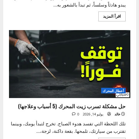
نظام التوجيه
اهتزاز المقود – 3 أسباب خفية قد تدمر سيارتك بصمت!
خالد
يوليو 17, 2026
0
تخيل أنك تقود سيارتك على طريق سريع ومستقيم. كل شيء
يبدو هادئاً وسلساً، ثم تبدأ بالشعور به...
اقرأ
اقرأ المزيد
المزيد
عن
اهتزاز
المقود
–
3
أسباب
خفية
قد
تدمر
سيارتك
بصمت!