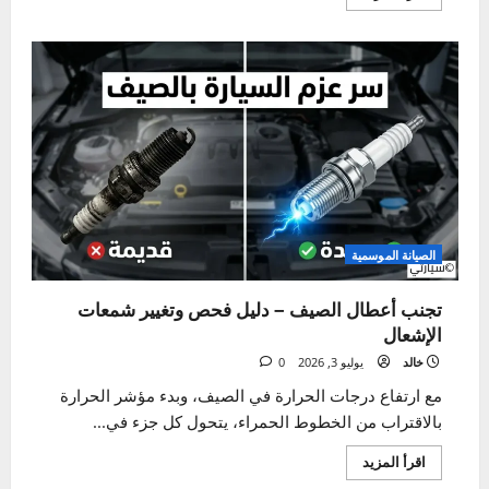
نصائح عامة لصيانة السيارة
توقف عن حرق أموالك! معدل استهلاك الوقود في
السيارات
خالد
يوليو 10, 2026
0
مع التغيرات المستمرة في أسعار الطاقة، أصبحت زيارة
محطة الوقود تقتطع جزءاً لا يستهان به من ميزانيتك...
اقرأ
اقرأ المزيد
المزيد
عن
توقف
عن
حرق
أموالك!
معدل
استهلاك
الوقود
في
السيارات