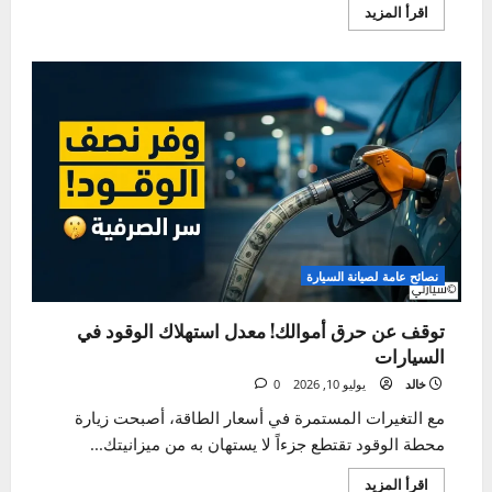
أعطال المحرك
حل مشكلة تسرب زيت المحرك (5 أسباب وعلاجها)
خالد
يوليو 14, 2026
0
تلك اللحظة التي تفسد هدوء الصباح. تخرج لتبدأ يومك، وبينما
تقترب من سيارتك، تلمحها. بقعة داكنة، لزجة،...
اقرأ
اقرأ المزيد
المزيد
عن
حل
مشكلة
تسرب
زيت
المحرك
(5
أسباب
وعلاجها)