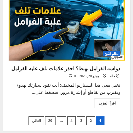
العناية الداخلية والخارجية
دليلك الآمن لتنظيف سقف السيارة الداخلي خطوة
بخطوة
خالد
يونيو 26, 2026
0
عندما نفكر في نظافة سياراتنا، تذهب أعيننا مباشرة إلى لوحة
القيادة اللامعة، المقاعد المرتبة، والأرضيات النظيفة. لكن...
اقرأ
اقرأ المزيد
المزيد
عن
دليلك
الآمن
لتنظيف
سقف
السيارة
الداخلي
خطوة
بخطوة