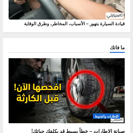
أسباب وحلول خروج نار من الشكمان – حماية محرك سيارتك