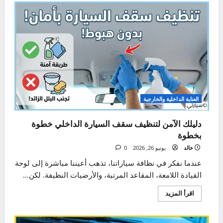
السلامة
الدليل الشامل للقيادة الآمنة – أهم القواعد والنصائح
خالد
يونيو 30, 2026
0
معظمنا يعتقد أنه سائق ماهر، وأن الحوادث المرورية
المأساوية التي نسمع عنها تحدث “للآخرين”، لأولئك المتهورين
أو...
اقرأ
اقرأ المزيد
المزيد
عن
الدليل
الشامل
للقيادة
الآمنة
–
أهم
القواعد
والنصائح