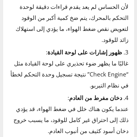
انخفاض أداء المحرك
:
عند تعطل حساس التيربو، قد يواجه المحرك صعوبة
في تحقيق القوة المطلوبة. ستلاحظ استجابة أبطأ
عند الضغط على دواسة الوقود، خاصة أثناء التسارع
أو عند صعود المرتفعات.
زيادة استهلاك الوقود
:
لأن الحساس لم يعد يقدم قراءات دقيقة لوحدة
التحكم بالمحرك، يتم ضخ كمية أكبر من الوقود
لتعويض نقص ضغط الهواء، ما يؤدي إلى استهلاك
زائد للوقود.
ظهور إشارات على لوحة القيادة
:
غالبًا ما يظهر ضوء تحذيري على لوحة القيادة مثل