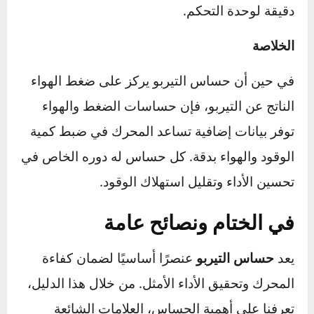
احتراق مثالي وأداء أعلى.
حساس الضغط (MAP Sensor)
يراقب ضغط الهواء داخل مشعب السحب
(Manifold) وليس ضغط التيربو. دوره أساسي في
السيارات غير المزودة بالتيربو، حيث يساعد في
تحديد كمية الوقود المطلوبة لتناسب مستوى
الضغط الجوي.
حساس الهواء (MAF Sensor)
يقيس كمية الهواء الداخل إلى المحرك. يختلف عن
حساس التيربو بتركيزه على حجم الهواء بدلاً من