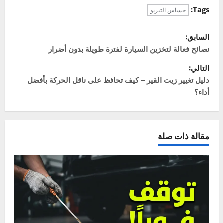
]
0
Average:
0
[Total:
عن المؤلف
خالد
Administrator
ميكانيكي سيارات بخبرة تزيد عن 20 عاماً، وشغوف
بكل ما يتعلق بعالم المحركات. أسست "سيارتي"
لأشاركك خبرتي العملية، وأساعدك على فهم لغة