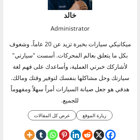
ما هي تكلفة استبدال حساس التيربو؟
تعتمد التكلفة على نوع السيارة وجودة القطعة
المستخدمة. بشكل عام، تتراوح الأسعار بين
المتوسط والمرتفع، خاصة إذا تم استخدام قطع
أصلية.
كيف يمكنني الحفاظ على حساس التيربو؟
قم بتنظيف الحساس دوريًا، استبدل فلتر الهواء
بانتظام، واستخدم زيوت محركات عالية الجودة.
تجنب أيضًا القيادة بسرعة عالية بشكل مستمر
لتقليل الضغط على التيربو.
Click to rate this post!