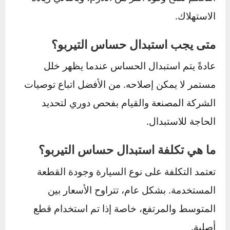
التحكم في المحرك (ECU) لضبط نسبة الهواء إلى
الوقود. يضمن ذلك تحسين كفاءة الاحتراق والأداء
العام للمحرك.
كيف أعرف أن حساس التيربو بحاجة
للصيانة؟
يمكنك ملاحظة علامات مثل انخفاض أداء المحرك،
زيادة استهلاك الوقود، أو ظهور ضوء “Check
Engine” على لوحة القيادة. كما قد يصدر المحرك
دخانًا أسودًا أو يعاني من استجابة بطيئة عند
التسارع.