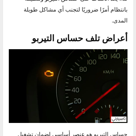
سلبًا على عملية الاحتراق. النتائج تشمل انخفاض
القوة، استهلاك زائد للوقود، وحتى أضرار محتملة
للمحرك.
لذا، يعد الحفاظ على حساس التيربو وتنظيفه
بانتظام أمرًا ضروريًا لتجنب أي مشاكل طويلة
المدى.
أعراض تلف حساس التيربو