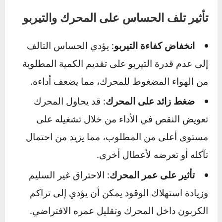
“Check Engine” نتيجة تسجيل وحدة التحكم لخطأ
في نظام التيربو.
دخان مفرط من العادم
:
عندما يكون هناك خلل في ضغط الهواء، قد يؤدي
ذلك إلى احتراق غير كامل للوقود، ما يسبب خروج
دخان أسود كثيف من أنبوب العادم.
تأثير تلف الحساس على المحرك والتيربو
انخفاض كفاءة التيربو
: يؤدي الحساس التالف
إلى عدم قدرة التيربو على تقديم الكمية المطلوبة
من الهواء المضغوط للمحرك، مما يضعف أداءه.