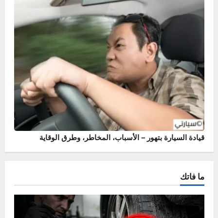
أسباب وحلول خروج نار من الشكمان – حماية محرك سيارتك