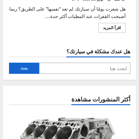
العطل
خالد
يوليو 23, 2025
0
هل شعرت يومًا أن سيارتك لم تعد “نفسها” على الطريق؟ ربما
أصبحت القفزات عند المطبات أكثر حدة،...
اقرأ
اقرأ المزيد
المزيد
عن
نظام
التعليق
في
هل عندك مشكلة في سيارتك؟
السيارة
–
شرح،
الأنواع،
وأعراض
بحث
العطل
أكثر المنشورات مشاهدة