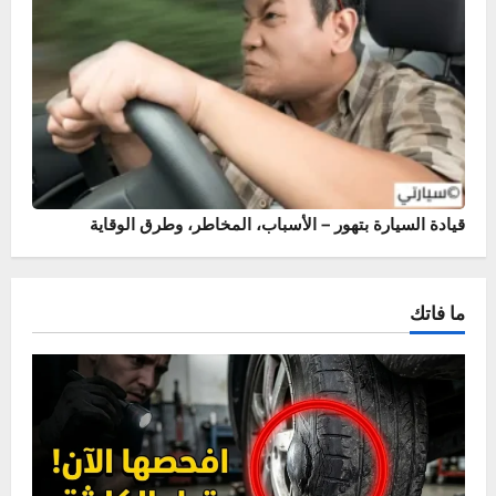
أسباب وحلول خروج نار من الشكمان – حماية محرك سيارتك
قيادة السيارة بتهور – الأسباب، المخاطر، وطرق الوقاية