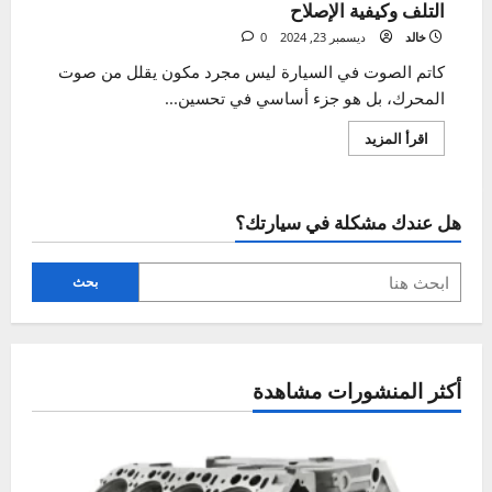
كاتم الصوت في السيارة – أهمية، الأنواع، وأعراض
التلف وكيفية الإصلاح
خالد
ديسمبر 23, 2024
0
كاتم الصوت في السيارة ليس مجرد مكون يقلل من صوت
المحرك، بل هو جزء أساسي في تحسين...
اقرأ
اقرأ المزيد
المزيد
عن
كاتم
الصوت
في
هل عندك مشكلة في سيارتك؟
السيارة
–
أهمية،
الأنواع،
وأعراض
بحث
التلف
وكيفية
الإصلاح
أكثر المنشورات مشاهدة