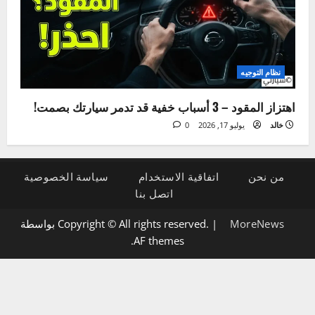
الإضاءة والكهرباء
5 علامات لتلف دينامو السيارة وكيفية تشخيصها بنفسك
خالد
يوليو 21, 2026
0
نظام التوجيه
اهتزاز المقود – 3 أسباب خفية قد تدمر سيارتك بصمت!
خالد
يوليو 17, 2026
0