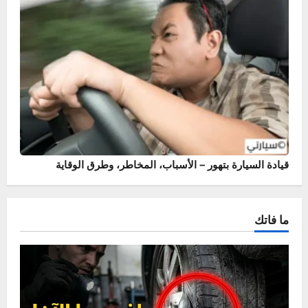
أسباب وحلول خروج نار من الشكمان – حماية محرك سيارتك
قيادة السيارة بتهور – الأسباب، المخاطر، وطرق الوقاية