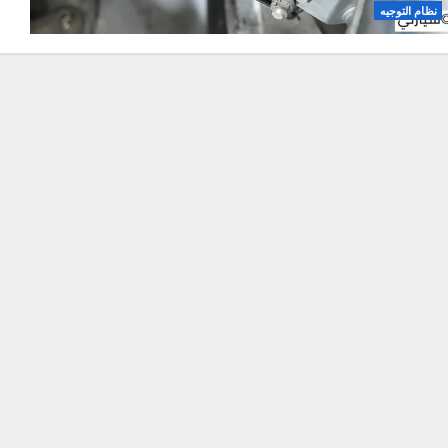
اقرأ 
وجيه