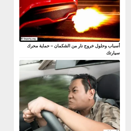
 اليد في السيارة – أنواعها، كيفية عملها، وأفضل
الاستخدام
 وحلول خروج نار من الشكمان – حماية محرك
تك