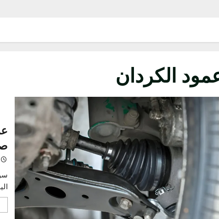
د الكردان
عمود
صيان
خالد
سواء ك
اليومي