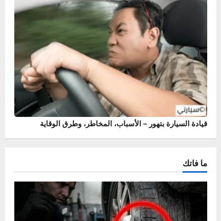
أسباب وحلول خروج نار من الشكمان – حماية محرك سيارتك
قيادة السيارة بتهور – الأسباب، المخاطر، وطرق الوقاية