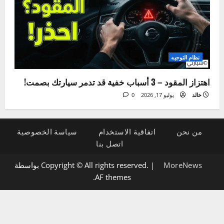
الإضاءة والكهرباء
5 علامات لتلف دينامو السيارة وكيفية تشخيصها بنفسك
خالد
يوليو 21, 2026
0
نظام التوجيه
اهتزاز المقود – 3 أسباب خفية قد تدمر سيارتك بصمت!
خالد
يوليو 17, 2026
0