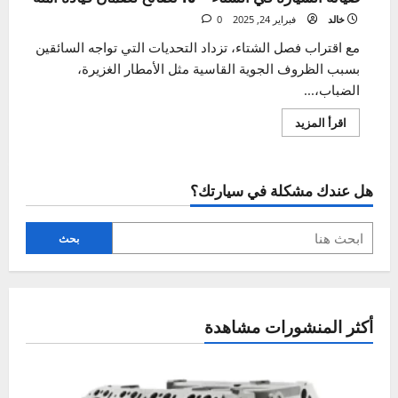
صيانة السيارة في الشتاء – 10 نصائح لضمان قيادة آمنة
خالد
فبراير 24, 2025
0
مع اقتراب فصل الشتاء، تزداد التحديات التي تواجه السائقين
بسبب الظروف الجوية القاسية مثل الأمطار الغزيرة،
الضباب،...
اقرأ
اقرأ المزيد
المزيد
عن
صيانة
السيارة
في
هل عندك مشكلة في سيارتك؟
الشتاء
–
10
نصائح
لضمان
بحث
قيادة
آمنة
أكثر المنشورات مشاهدة