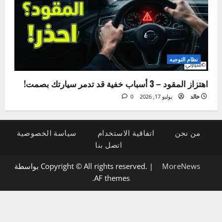
الإضاءة والكهرباء
5 علامات لتلف دينامو السيارة وكيفية تشخيصها بنفسك
خالد
يوليو 21, 2026
0
نظام التوجيه
اهتزاز المقود – 3 أسباب خفية قد تدمر سيارتك بصمت!
خالد
يوليو 17, 2026
0