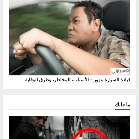
أسباب وحلول خروج نار من الشكمان – حماية محرك سيارتك
قيادة السيارة بتهور – الأسباب، المخاطر، وطرق الوقاية