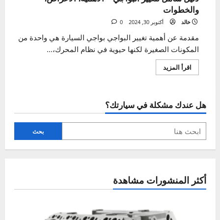
دليل شامل لتغيير البواجي – الأهمية، الأعراض،
والخطوات
خالد
أكتوبر 30, 2024
0
مقدمة عن أهمية تغيير البواجي بواجي السيارة هي واحدة من
المكونات الصغيرة لكنها حيوية في نظام المحرك،...
اقرأ
اقرأ المزيد
المزيد
عن
دليل
شامل
لتغيير
هل عندك مشكلة في سيارتك؟
البواجي
–
الأهمية،
الأعراض،
والخطوات
بحث
أكثر المنشورات مشاهدة