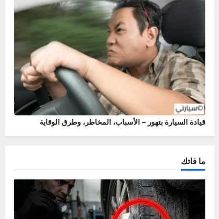
أسباب وحلول خروج نار من الشكمان – حماية محرك سيارتك
قيادة السيارة بتهور – الأسباب، المخاطر، وطرق الوقاية