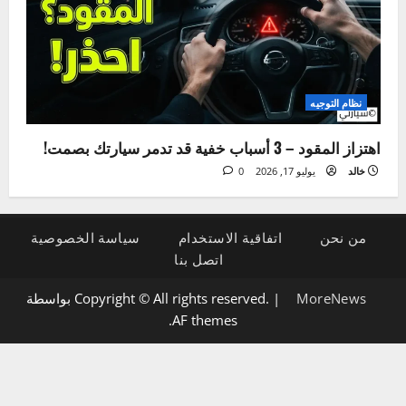
الإضاءة والكهرباء
5 علامات لتلف دينامو السيارة وكيفية تشخيصها بنفسك
خالد
يوليو 21, 2026
0
نظام التوجيه
اهتزاز المقود – 3 أسباب خفية قد تدمر سيارتك بصمت!
خالد
يوليو 17, 2026
0