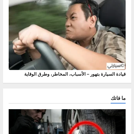
أسباب وحلول خروج نار من الشكمان – حماية محرك سيارتك
قيادة السيارة بتهور – الأسباب، المخاطر، وطرق الوقاية