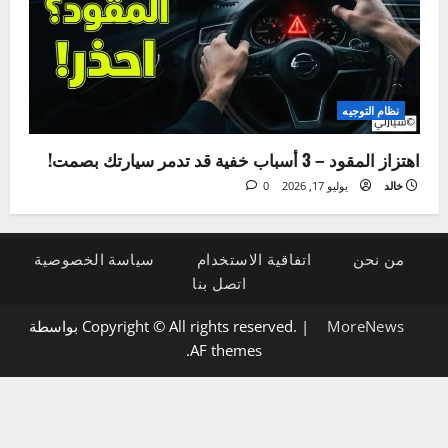
الإضاءة والكهرباء
5 علامات لتلف دينامو السيارة وكيفية تشخيصها بنفسك
خالد
يوليو 21, 2026
0
نظام التوجيه
اهتزاز المقود – 3 أسباب خفية قد تدمر سيارتك بصمت!
خالد
يوليو 17, 2026
0