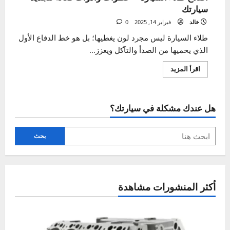
اصلاح طلاء السيارة – خطوات وأدوات فعالة لتجديد
سيارتك
خالد
فبراير 14, 2025
0
طلاء السيارة ليس مجرد لون يغطيها؛ بل هو خط الدفاع الأول
الذي يحميها من الصدأ والتآكل ويعزز...
اقرأ
اقرأ المزيد
المزيد
عن
اصلاح
طلاء
السيارة
هل عندك مشكلة في سيارتك؟
–
خطوات
وأدوات
فعالة
لتجديد
بحث
سيارتك
أكثر المنشورات مشاهدة