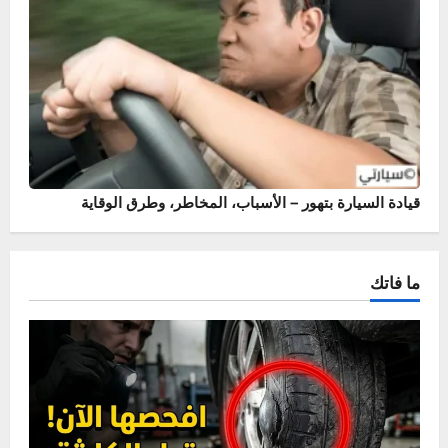
أسباب وحلول خروج نار من الشكمان – حماية محرك سيارتك
قيادة السيارة بتهور – الأسباب، المخاطر، وطرق الوقاية