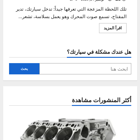
بخطوة
خالد
نوفمبر 24, 2025
0
تلك اللحظة المزعجة التي تعرفها جيداً: تدخل سيارتك، تدير
المفتاح، تسمع صوت المحرك وهو يعمل بسلاسة، تشعر...
اقرأ
اقرأ المزيد
المزيد
عن
إصلاح
شاشة
السيارة
هل عندك مشكلة في سيارتك؟
المظلمة
–
دليل
سهل
خطوة
بحث
بخطوة
أكثر المنشورات مشاهدة