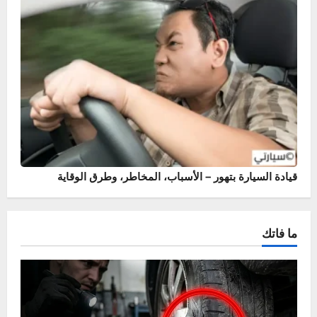
أسباب وحلول خروج نار من الشكمان – حماية محرك سيارتك
قيادة السيارة بتهور – الأسباب، المخاطر، وطرق الوقاية