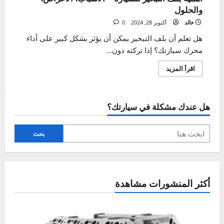
أهمية بلف التبخير للسيارة – الأسباب، الأعراض،
والحلول
خالد
أكتوبر 28, 2024
0
هل تعلم أن بلف التبخير يمكن أن يؤثر بشكل كبير على أداء
محرك سيارتك؟ إذا تركته دون...
اقرأ
اقرأ المزيد
المزيد
عن
أهمية
بلف
التبخير
هل عندك مشكلة في سيارتك؟
للسيارة
–
الأسباب،
الأعراض،
والحلول
بحث
أكثر المنشورات مشاهدة