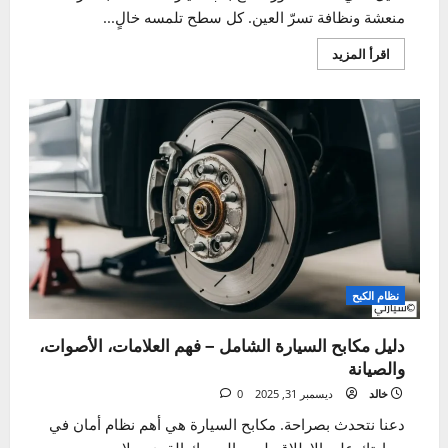
العناية الداخلية والخارجية
الدليل الشامل لتنظيف داخل السيارة – خطوة بخطوة
خالد
يناير 2, 2026
0
تخيل معي هذا الشعور: تفتح باب سيارتك، فتستقبلك رائحة
منعشة ونظافة تسرّ العين. كل سطح تلمسه خالٍ...
اقرأ
اقرأ المزيد
المزيد
عن
الدليل
الشامل
لتنظيف
داخل
السيارة
–
خطوة
بخطوة