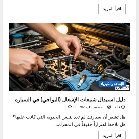
الصيانة الدورية
بطارية السيارة – دليلك الشامل من التشخيص إلى
التغيير
خالد
ديسمبر 19, 2025
0
تخيل معي هذا السيناريو المألوف والمُحبط: أنت في عجلة من
أمرك، تجلس في سيارتك، وتدير المفتاح بثقة...
اقرأ
اقرأ المزيد
المزيد
عن
بطارية
السيارة
–
دليلك
الشامل
من
التشخيص
إلى
التغيير