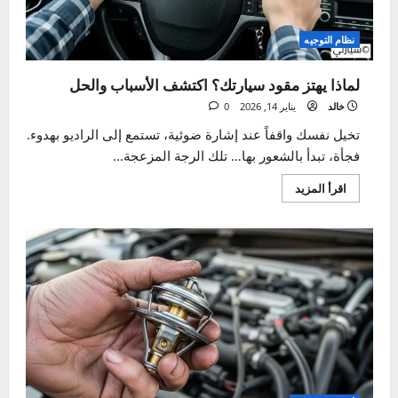
نظام التوجيه
لماذا يهتز مقود سيارتك؟ اكتشف الأسباب والحل
خالد
يناير 14, 2026
0
تخيل نفسك واقفاً عند إشارة ضوئية، تستمع إلى الراديو بهدوء.
فجأة، تبدأ بالشعور بها… تلك الرجة المزعجة...
اقرأ
اقرأ المزيد
المزيد
عن
لماذا
يهتز
مقود
سيارتك؟
اكتشف
الأسباب
والحل