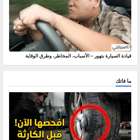
أسباب وحلول خروج نار من الشكمان – حماية محرك سيارتك