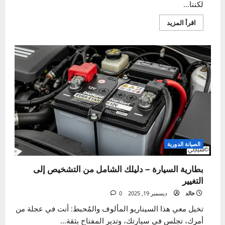
الإطارات والجنوط
متى يجب تغيير إطارات السيارة؟ الدليل الشامل
لسلامتك
خالد
ديسمبر 29, 2025
0
لنتحدث بصراحة عن الأبطال المجهولين في سيارتك. نحن
نفكر في قوة المحرك، أناقة التصميم، ورفاهية المقصورة،
لكننا...
اقرأ
اقرأ المزيد
المزيد
عن
متى
يجب
تغيير
إطارات
السيارة؟
الدليل
الشامل
لسلامتك