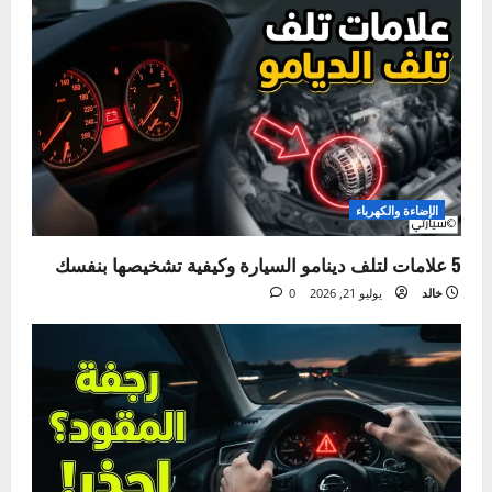
صيانة الإطارات – خطأ بسيط قد يكلفك حياتك!
خالد
أغسطس 4, 2026
0
الصيانة الدورية
دليلك لتغيير ماء الرديتر بنفسك في المنزل خطوة بخطوة
خالد
يوليو 28, 2026
0