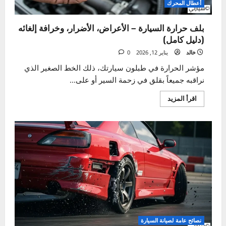
أعطال المحرك
بلف حرارة السيارة – الأعراض، الأضرار، وخرافة إلغائه
(دليل كامل)
خالد
يناير 12, 2026
0
مؤشر الحرارة في طبلون سيارتك، ذلك الخط الصغير الذي
نراقبه جميعاً بقلق في زحمة السير أو على...
اقرأ
اقرأ المزيد
المزيد
عن
بلف
حرارة
السيارة
–
الأعراض،
الأضرار،
وخرافة
إلغائه
(دليل
كامل)