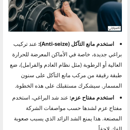
بنجاح يمنحك الأمل ويوضح لك التقنية الصحيحة.
جزّئ المشكلة:
لا تفكر في المهمة ككتلة واحدة
ضخمة (“إصلاح نظام التبريد”). قسّمها إلى خطوات
صغيرة يمكن التحكم فيها: “تفريغ سائل التبريد”،
“فك الخراطيم”، “إزالة الرديتر القديم”. إنجاز كل
خطوة صغيرة يمنحك شعوراً بالتقدم ويقلل من
الشعور بالارتباك.
كيف تتجنب الظروف الصعبة
أصلاً؟