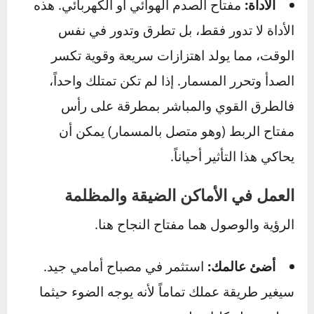
الأداة:
استخدم رافعة طويلة. هذه الأداة هي
ببساطة مقبض طويل جداً يمنحك قوة هائلة (عزم
دوران) لتطبيقها على المسمار بأقل مجهود منك.
إنها أفضل بكثير من محاولة استخدام أنبوب
معدني على مفتاح ربط عادي (وهو أمر خطير).
التقنية:
طبق القوة بشكل ثابت وتدريجي، لا
تستخدم حركات عنيفة ومفاجئة.
الخطوة الرابعة – الصدمة والاهتزاز:
الأداة:
مفتاح الصدم الهوائي أو الكهربائي. هذه
الأداة لا تدور فقط، بل تطرق وتدور في نفس
الوقت، مما يولد اهتزازات سريعة وقوية تكسر