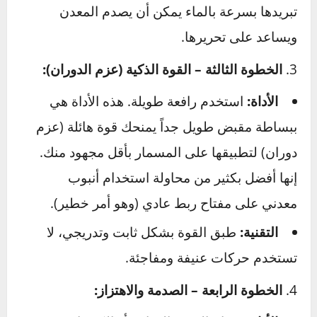
المبدأ:
تسخين الصمولة (الجزء الخارجي)
يجعلها تتمدد بشكل أسرع من المسمار (الجزء
الداخلي)، مما يكسر رابط الصدأ بينهما.
كيف؟
باستخدام شعلة بروبان صغيرة (مع
اتخاذ أقصى درجات الحذر والحيطة وإبعاد أي مواد
قابلة للاشتعال)، قم بتسخين الصمولة (وليس
المسمار) حتى تصبح حمراء اللون. ثم حاول فكها
فوراً وهي ساخنة. في بعض الحالات، تسخينها ثم
تبريدها بسرعة بالماء يمكن أن يصدم المعدن
ويساعد على تحريرها.
الخطوة الثالثة – القوة الذكية (عزم الدوران):