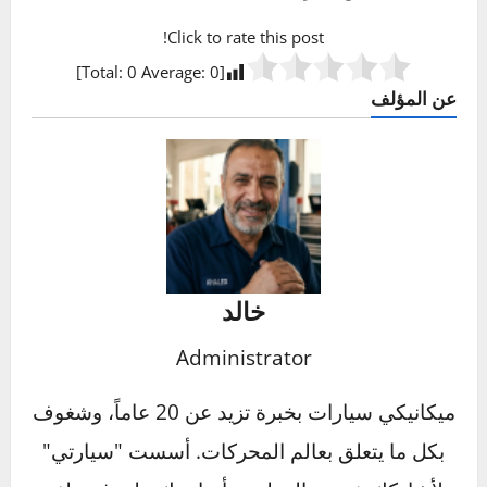
مستوياً أو داخل الثقب، فستحتاج إلى مجموعة
استخراج البراغي المكسورة (Screw Extractor
Kit)، والتي تتطلب الحفر في المسمار المكسور.
هذه مهمة دقيقة وقد يكون من الأفضل تركها
لمحترف إذا لم تكن واثقاً.
متى يجب أن أتوقف وأعترف بالهزيمة وأتصل
بميكانيكي محترف؟
هذا سؤال يدل على الحكمة وليس الضعف. يجب أن
تتوقف وتطلب المساعدة المحترفة في الحالات
التالية: 1) إذا كانت المهمة تتعلق بأنظمة السلامة
الحرجة (مثل الوسائد الهوائية أو نظام ABS) وأنت