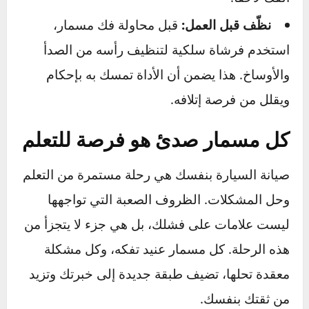
استخدم مانع التآكل (Anti-seize):
عند تركيب
براغي جديدة، خاصة في الأماكن المعرضة للحرارة
العالية أو الرطوبة (مثل نظام العادم والفرامل)، ضع
طبقة رقيقة من مركب مانع التآكل على سنون
المسمار. سيشكرك مستقبلك على هذه الخطوة.
استخدم مفتاح عزم:
عند شد البراغي، استخدم