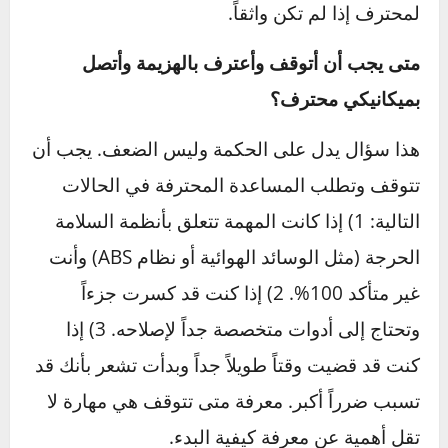
ما هو أفضل منتج لفك البراغي الصدئة؟
للاستخدام العام، WD-40 جيد. ولكن للحالات
الصعبة جداً، المنتجات المتخصصة مثل PB B’laster
أو Liquid Wrench تعتبر أكثر فعالية لأن تركيبتها
الكيميائية مصممة خصيصاً للتغلغل العميق وتكسير
الصدأ.
ماذا أفعل إذا انكسر رأس المسمار؟
هذا من أسوأ السيناريوهات. الحل يعتمد على مكان
الكسر. إذا كان هناك جزء بارز من المسمار، يمكن
محاولة إمساكه بكماشة قوية. إذا كان الكسر