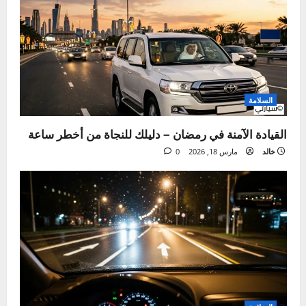
Tags:
نصائح للتعامل مع الظروف الصعبة
ت
السابق:
ن
تنظيف بلور السيارة – دليل شامل للحصول على رؤية واضحة
وآمنة
ق
التالي:
ل
دليلك لفحص نظام العادم في الصيف – علامات لا تتجاهلها
ا
ل
مقالة ذات صلة
م
ق
ا