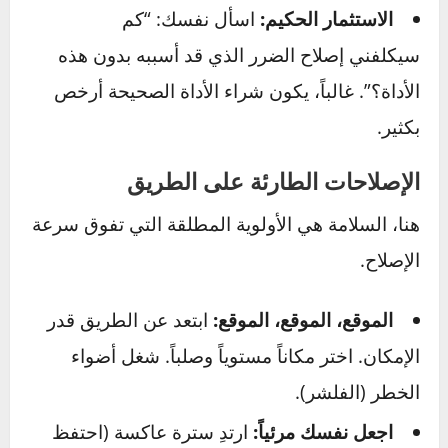
عندما لا تملك الأداة المناسبة
هنا تكمن أهمية معرفة حدودك.
لا ترتجل بشكل خطير:
محاولة استخدام أدوات
خاطئة يمكن أن تؤدي إلى إصابة أو ضرر. إذا كانت
المهمة تتطلب أداة خاصة (مثل أداة ضغط مكبس
الفرامل)، فغالباً لا يوجد بديل آمن.
البدائل الذكية:
الاستعارة أو التأجير:
هل لدى صديقك الأداة؟
بعض متاجر قطع غيار السيارات الكبرى لديها
برامج لتأجير الأدوات المتخصصة.
الاستثمار الحكيم:
اسأل نفسك: “كم