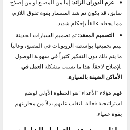
الدورة الحرارية:
تتعرض أجزاء المحرك ونظام
العادم لدرجات حرارة شديدة ثم تبرد بشكل متكرر.
هذا التمدد والانكماش المستمر للمعادن يمكن أن
يؤدي إلى “لحامها” معاً بمرور الوقت.
عزم الدوران الزائد:
إما من المصنع أو من إصلاح
سابق، قد يكون تم شد المسمار بقوة تفوق اللازم،
مما يجعله عالقاً بإحكام شديد.
التصميم المعقد:
تم تصميم السيارات الحديثة
ليتم تجميعها بواسطة الروبوتات في المصنع، وغالباً
ما يتم ذلك دون التفكير كثيراً في سهولة الوصول
للإصلاح لاحقاً. هذا ما يسبب مشكلة
العمل في