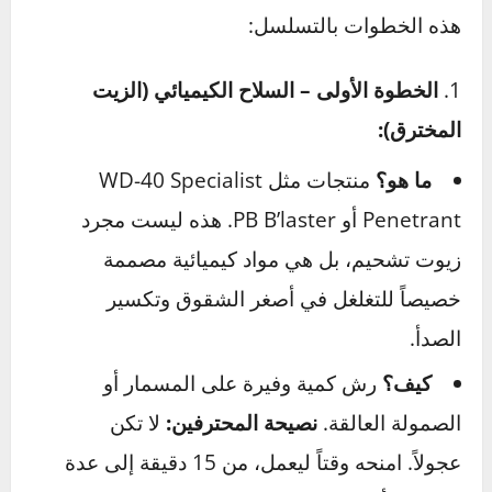
أصعب تحديات الصيانة
الآن بعد أن فهمنا المشكلة، حان وقت الحلول.
سنتناول كل تحدٍ على حدة ونقدم لك ترسانة من
التقنيات التي يستخدمها المحترفون.
التعامل مع البراغي والمسامير العنيدة
هذا هو التحدي الأكثر شيوعاً. لا تستسلم، بل اتبع
هذه الخطوات بالتسلسل:
الخطوة الأولى – السلاح الكيميائي (الزيت
المخترق):