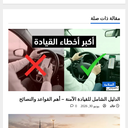
خالد
Administrator
ميكانيكي سيارات بخبرة تزيد عن 20 عاماً، وشغوف
بكل ما يتعلق بعالم المحركات. أسست "سيارتي"
لأشاركك خبرتي العملية، وأساعدك على فهم لغة
سيارتك وحل مشاكلها بنفسك لتوفير وقتك ومالك.
هدفي هو جعل صيانة السيارات أمراً سهلاً ومفهوماً
للجميع.
زيارة الموقع
عرض كل المقالات