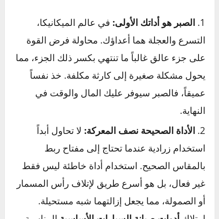
أساسية تشكل حجر الزاوية في التغلب على أي
صعوبة في صيانة السيارة. تجاهل أيٍ منها هو وصفة
مضمونة للمتاعب.
الصبر هو أداتك الأولى:
في عالم الميكانيكا،
التسرع والعجلة هما أعداؤك. محاولة فرض القوة
على جزء عالق غالباً ما تنتهي بكسر ذلك الجزء، مما
يحول مشكلة صغيرة إلى كارثة مكلفة. خذ نفساً
عميقاً، فالصبر سيوفر عليك المال والوقت في
النهاية.
الأداة الصحيحة نصف المعركة:
لا تحاول أبداً
استخدام زرادية عندما تحتاج إلى مفتاح ربط