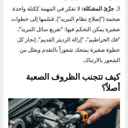
بحد ذاتها.
قاعدة الـ 15 دقيقة:
إذا وجدت نفسك تدور في
حلقة مفرغة وتزداد غضباً، توقف فوراً. ابتعد عن
السيارة لمدة 15 دقيقة على الأقل. اشرب كوباً من
الماء، تمشَّ قليلاً. العودة بعقل صافٍ ومنظور جديد
يمكن أن يكشف عن حل بسيط كنت قد أغفلته
تماماً.
ابحث وشاهد:
أنت لست أول شخص يواجه هذه
المشكلة. ابحث في يوتيوب أو منتديات السيارات
المتخصصة عن طراز سيارتك والمشكلة التي
تواجهها. مشاهدة شخص آخر وهو يقوم بالمهمة