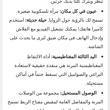
الصدأ وتحرر المسمار. إذا لم تكن تمتلك واحداً،
فالطرق القوي والمباشر بمطرقة على رأس
مفتاح الربط (وهو متصل بالمسمار) يمكن أن
يحاكي هذا التأثير أحياناً.
العمل في الأماكن الضيقة والمظلمة
الرؤية والوصول هما مفتاح النجاح هنا.
أضئ عالمك:
استثمر في مصباح أمامي جيد.
سيغير طريقة عملك تماماً لأنه يوجه الضوء حيثما
تنظر ويترك كلتا يديك حرتين.
عيون في كل مكان:
مرآة تلسكوبية صغيرة