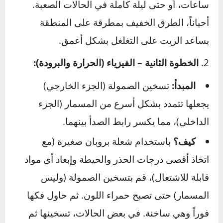
ما هو؟
منتجات مثل WD-40 Specialist
Penetrant أو PB B’laster. هذه ليست مجرد
زيوت تشحيم، بل هي مواد كيميائية مصممة
خصيصاً للتغلغل في أصغر الشقوق وتكسير
الصدأ.
كيف؟
رش كمية وفيرة على المسمار أو
الصمولة العالقة.
نصيحة المحترفين:
لا تكن
عجولاً. امنحه وقتاً ليعمل، من 15 دقيقة إلى عدة
ساعات، أو حتى ليلة كاملة في الحالات الصعبة.
أحياناً، الطرق الخفيف بمطرقة على المنطقة
يساعد الزيت على التغلغل بشكل أعمق.
الخطوة الثانية – الفيزياء (الحرارة والبرودة):