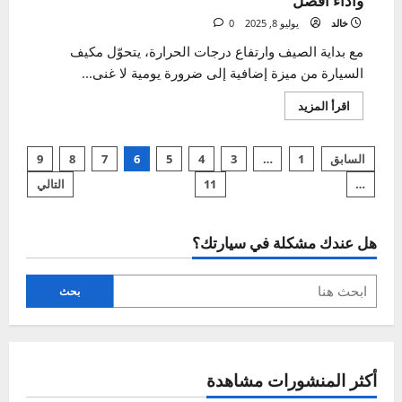
عملي
للحفاظ
على
سيارتك
الصيانة الموسمية
تنظيف مكيف السيارة في الصيف – دليل شامل لراحة
وأداء أفضل
خالد
يوليو 8, 2025
0
مع بداية الصيف وارتفاع درجات الحرارة، يتحوّل مكيف
السيارة من ميزة إضافية إلى ضرورة يومية لا غنى...
اقرأ
اقرأ المزيد
المزيد
عن
تنظيف
مكيف
السابق
1
…
3
4
5
6
7
8
9