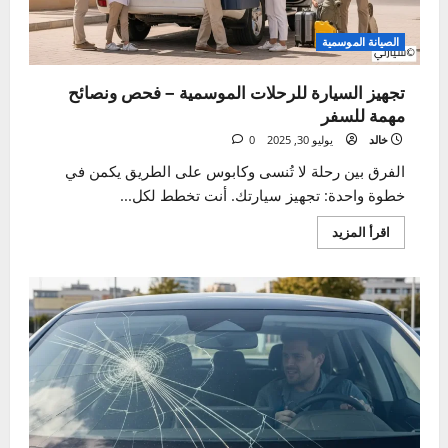
الرباعي
(SUV)
–
كيف
تختار
الأنسب
لك؟
الصيانة الموسمية
تجهيز السيارة للرحلات الموسمية – فحص ونصائح
مهمة للسفر
خالد
يوليو 30, 2025
0
الفرق بين رحلة لا تُنسى وكابوس على الطريق يكمن في
خطوة واحدة: تجهيز سيارتك. أنت تخطط لكل...
اقرأ
اقرأ المزيد
المزيد
عن
تجهيز
السيارة
للرحلات
الموسمية