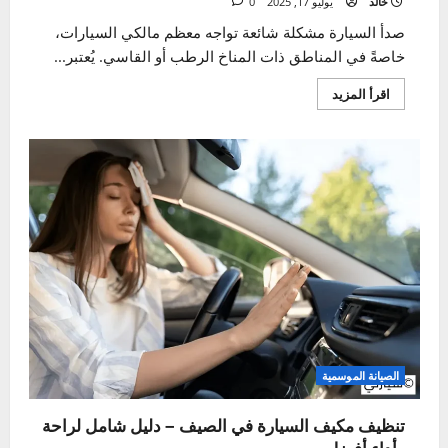
شامل
قبل
الانطلاق
على
الطريق
العناية الداخلية والخارجية
كيفية إزالة صدأ السيارة – دليل عملي للحفاظ على
سيارتك
خالد
يوليو 17, 2025
0
صدأ السيارة مشكلة شائعة تواجه معظم مالكي السيارات،
خاصةً في المناطق ذات المناخ الرطب أو القاسي. يُعتبر...
اقرأ
اقرأ المزيد
المزيد
عن
كيفية
إزالة
صدأ
السيارة
–
دليل