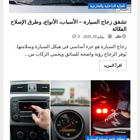
–
فحص
ونصائح
مهمة
للسفر
العناية الداخلية والخارجية
تشقق زجاج السيارة – الأسباب، الأنواع، وطرق الإصلاح
الفعّالة
خالد
يوليو 29, 2025
0
زجاج السيارة هو جزء أساسي في هيكل السيارة وسلامتها.
يُوفر الزجاج رؤية واضحة للسائق ويحمي الركاب من...
اقرأ
اقرأ المزيد
المزيد
عن
تشقق
زجاج
السيارة
–