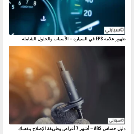
ما هو سلندر السيارة؟ أهميته، أنواعه، وعلامات تلفه
ظهور علامة EPS في السيارة – الأسباب والحلول الشاملة