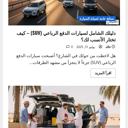
دليلك
الكامل
لأنواعها
وطرق
علاجها
نصائح عامة لصيانة السيارة
دليلك الشامل لسيارات الدفع الرباعي (SUV) – كيف
تختار الأنسب لك؟
خالد
يوليو 31, 2025
0
هل لاحظت من حولك في الشارع؟ أصبحت سيارات الدفع
الرباعي (SUV) جزءاً لا يتجزأ من مشهد الطرقات...
اقرأ
اقرأ المزيد
المزيد
عن
دليلك
الشامل
لسيارات
الدفع