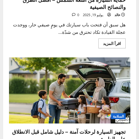
لضمان
صيانة
مثالية
الصيانة الموسمية
حماية السيارة من أشعة الشمس – أفضل الطرق
والنصائح الصيفية
خالد
يوليو 19, 2025
0
هل سبق أن فتحت باب سيارتك في يومٍ صيفي حار، ووجدت
عجلة القيادة تكاد تحترق من شدّة...
اقرأ
اقرأ المزيد
المزيد
عن
حماية
السيارة
من
أشعة
الشمس
–