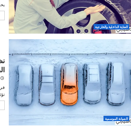
اصلا
لتجد
خالد
طلاء ا
يحميها 
اقرأ 
الداخلية والخارجية
نظام
الفوا
خالد