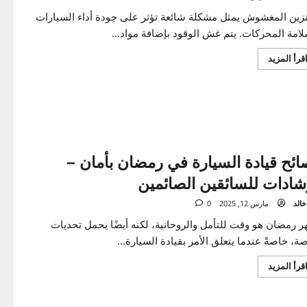
تك من أضراره
مارس 17, 2025
0
ن المغشوش يمثل مشكلة شائعة تؤثر على جودة أداء السيارات
 المحركات. يتم غش الوقود بإضافة مواد...
اقرأ
المزيد
المزيد
عن
البنزين
المغشوش
–
كيفية
اكتشافه
وحماية
سيارتك
من
ح قيادة السيارة في رمضان بأمان –
أضراره
دات للسائقين الصائمين
مارس 12, 2025
0
ضان هو وقت للتأمل والروحانية، لكنه أيضًا يحمل تحديات
اصةً عندما يتعلق الأمر بقيادة السيارة...