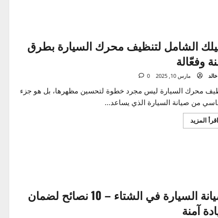
اقرأ
المزيد
المزيد
عن
نصائح
قيادة
السيارة
في
رمضان
بأمان
–
إرشادات
للسائقين
ك الشامل لتنظيف محرك السيارة بطرق
الصائمين
وفعّالة
مارس 10, 2025
0
محرك السيارة ليس مجرد خطوة لتحسين مظهرها، بل هو جزء
من صيانة السيارة الذي يساعد...
اقرأ
المزيد
المزيد
عن
دليلك
الشامل
لتنظيف
محرك
السيارة
بطرق