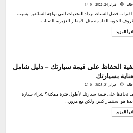
آمنة
وفعّالة
صيانة السيارة في الشتاء – 10 نصائح لضمان
 آمنة
فبراير 24, 2025
0
راب فصل الشتاء، تزداد التحديات التي تواجه السائقين بسبب
 الجوية القاسية مثل الأمطار الغزيرة، الضباب،...
اقرأ
المزيد
المزيد
عن
صيانة
السيارة
في
الشتاء
–
10
ة الحفاظ على قيمة سيارتك – دليل شامل
نصائح
لضمان
ية بسيارتك
قيادة
آمنة
فبراير 21, 2025
0
افظ على قيمة سيارتك لأطول فترة ممكنة؟ شراء سيارة