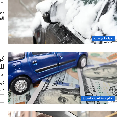
قيادة
خالد
مع اقت
الظروف
اقرأ 
 الموسمية
كيفي
للعنا
خالد
كيف تح