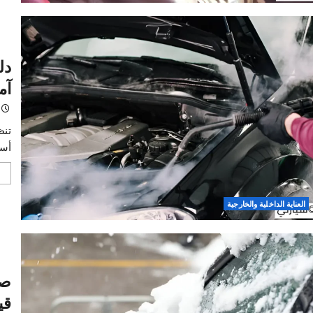
اقرأ 
دليل
آمنة 
خالد
تنظيف 
أساسي 
اقرأ 
الداخلية والخارجية