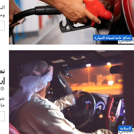
سيار
خالد
البنزي
وسلامة
اقرأ 
امة لصيانة السيارة
نصائ
إرشا
خالد
شهر رم
خاصة، خ