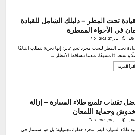
 الشتاء، تصبح قيادة السيارة تحديًا بسبب برودة الجو التي
ى الراحة والتركيز أثناء القيادة....
اقرأ
المزيد
المزيد
عن
نظام
تدفئة
السيارة
في
الشتاء
–
كيفية
العمل،
الفوائد،
ادة تحت المطر – دليلك الشامل للقيادة
والأعطال
الشائعة
ن في الأجواء الممطرة
يناير 27, 2025
0
 تحت المطر ليست مجرد تحدٍ عابر؛ إنها تجربة تتطلب انتباهًا
واستعدادًا مسبقًا. عندما تتساقط الأمطار،...
اقرأ
المزيد
المزيد
عن
القيادة