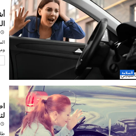
جديدة ه
اقرأ 
امة لصيانة السيارة
أشيا
الشا
خالد
السيار
ومع ذل
اقرأ 