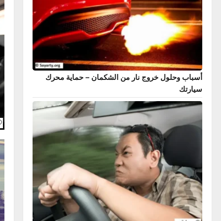
 اليد في السيارة – أنواعها، كيفية عملها، وأفضل
نصائح ع
الاستخدام
 وحلول خروج نار من الشكمان – حماية محرك
تك
السلامة