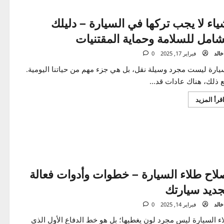
و استثمار كبير، ولكن مع مرور...
اقرأ
المزيد
المزيد
عن
كيفية
الحفاظ
على
قيمة
سيارتك
–
ء لا يجب تركها في السيارة – دليلك
دليل
شامل
مل للسلامة وحماية المقتنيات
للعناية
بسيارتك
فبراير 17, 2025
0
ة ليست مجرد وسيلة نقل، بل هي جزء مهم من حياتنا اليومية.
ك، هناك عادات قد...
اقرأ
المزيد
المزيد
عن
أشياء
لا
يجب
تركها
في
السيارة