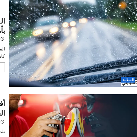
في فصل
تؤثر عل
اقرأ 
 الموسمية
القي
بأما
خالد
القيادة
كاملًا 
اقرأ 