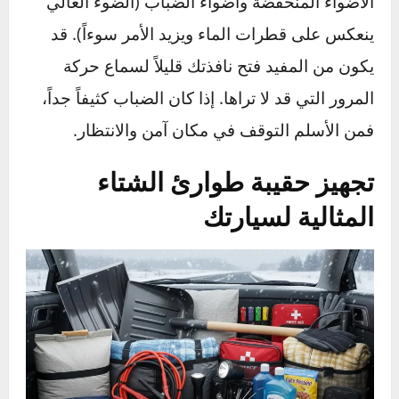
انظر إلى المسار الذي تريد أن تسلكه (وليس إلى
الحائط الذي تتجه إليه!). وجه المقود بلطف في هذا
الاتجاه. القاعدة تقول: “وجه المقود في نفس اتجاه
انزلاق مؤخرة السيارة”. إذا انزلقت مؤخرة السيارة
إلى اليمين، وجه المقود بلطف إلى اليمين.
4. دليل القيادة في ظروف محددة
القيادة في المطر:
الخطر الأكبر هو “الانزلاق
المائي”، حيث يطفو الإطار فوق طبقة من الماء
ويفقد تلامسه تماماً مع الطريق. لتجنبه، أبطئ
السرعة، وتجنب البرك العميقة، وحافظ على ضغط
الإطارات صحيحاً.