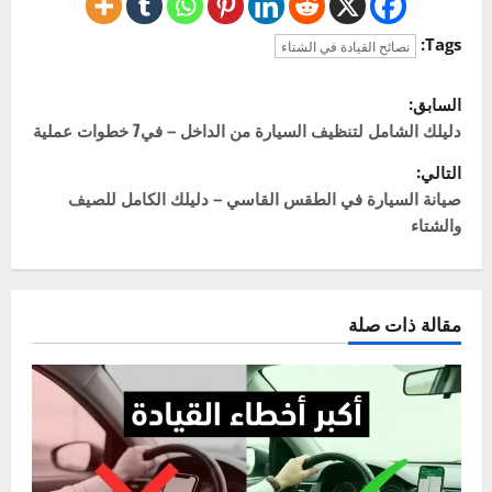
Click to rate this post!
]
0
Average:
0
[Total:
عن المؤلف
خالد
Administrator
ميكانيكي سيارات بخبرة تزيد عن 20 عاماً، وشغوف
بكل ما يتعلق بعالم المحركات. أسست "سيارتي"