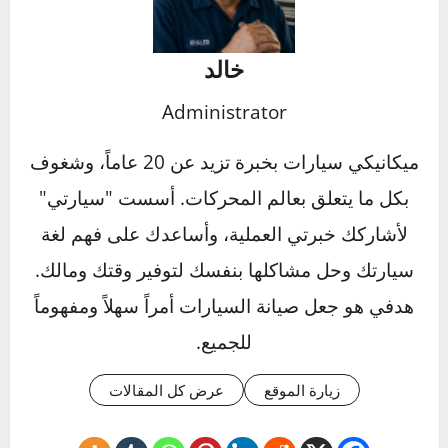
الإطارات أعمق. حاول تحريك السيارة بلطف ذهاباً
وإياباً (بين الغيار الأول والرجوع للخلف) لإنشاء
مسار. إذا لم ينجح ذلك، استخدم الرمل أو فضلات
القطط أو حتى دواسات السيارة المطاطية وضعها
تحت الإطارات الدافعة لزيادة الاحتكاك.
هل استخدام مثبت السرعة (Cruise
Control) آمن في المطر؟
لا، أبداً. مثبت السرعة قد يتسبب في تسارع السيارة
بشكل غير متوقع عند حدوث انزلاق مائي. يجب أن
تكون أنت المتحكم الكامل في سرعة السيارة في
الظروف الزلقة لتتمكن من رفع قدمك عن دواسة
الوقوع فوراً عند الشعور بأي انزلاق.