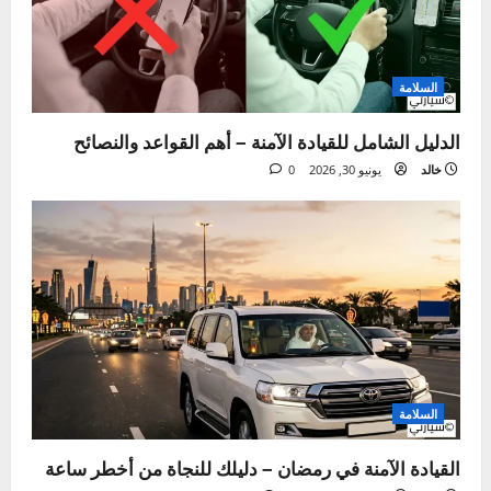
لأشاركك خبرتي العملية، وأساعدك على فهم لغة
سيارتك وحل مشاكلها بنفسك لتوفير وقتك ومالك.
هدفي هو جعل صيانة السيارات أمراً سهلاً ومفهوماً
للجميع.
زيارة الموقع
عرض كل المقالات
Tags:
نصائح القيادة في الشتاء
ت
السابق:
ن
دليلك الشامل لتنظيف السيارة من الداخل – في7 خطوات عملية
ق
التالي: