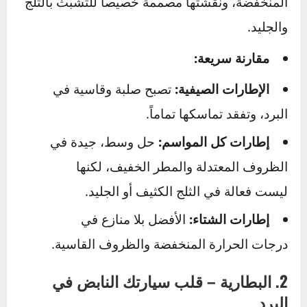
ليست للزينة؛ وظيفتها هي طرد المياه من تحت
الإطار لمنع الانزلاق المائي. استخدم “اختبار العملة
المعدنية” للتأكد من أن العمق كافٍ. إطار “أصلع”
على طريق مبلل هو وصفة لكارثة.
إطارات الشتاء:
إذا كنت تعيش في منطقة تشهد
تساقطاً للثلوج أو تشكل الجليد، فإن
إطارات الشتاء
ليست رفاهية بل ضرورة قصوى. مركب المطاط
فيها يبقى طرياً ومرناً في درجات الحرارة
المنخفضة، ونقشتها مصممة خصيصاً للتشبث بالثلج
والجليد.
مقارنة سريعة: