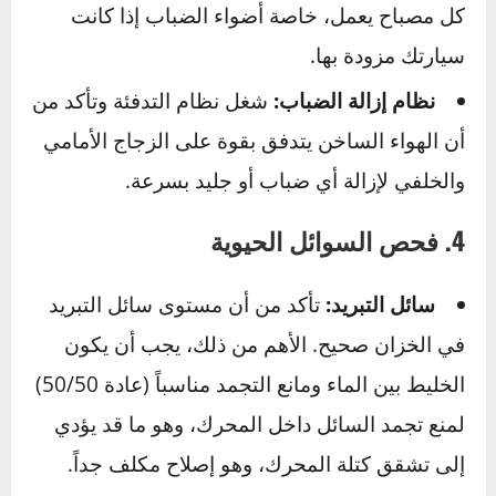
لا يمكنك تجنب خطر لا تراه.
مساحات الزجاج:
المطاط يتشقق ويجف بمرور
الوقت. إذا كانت مساحاتك تترك خطوطاً أو تصدر
صريراً، استبدلها فوراً.
سائل المساحات:
املأ الخزان بسائل مخصص
للشتاء يحتوي على مادة مانعة للتجمد. استخدام
الماء العادي سيؤدي إلى تجمده في الخزان أو على
الزجاج، مما يزيد الطين بلة.
المصابيح:
نظّف زجاج جميع المصابيح من
الأوساخ والملح. امشِ حول السيارة وتأكد من أن
كل مصباح يعمل، خاصة أضواء الضباب إذا كانت