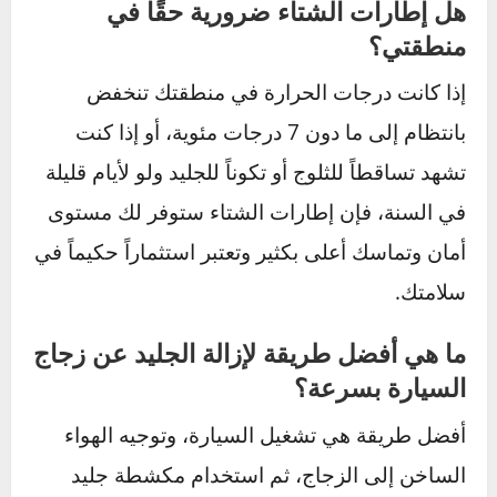
القيادة الآمنة في الشتاء
لا تتعلق بكونك سائقاً
“شجاعاً”، بل بكونك سائقاً “ذكياً ومستعداً”. الأمر
يتعلق باحترام الظروف وتكييف أسلوب قيادتك
ليتناسب معها.
باتباعك لهذه الإرشادات، أنت لا تحمي نفسك
وعائلتك فقط، بل تساهم في جعل الطرق أكثر أماناً
للجميع من حولك. كل سائق مستعد يعني خطراً أقل
على الطريق.
لا تنتظر أول موجة صقيع أو هطول للأمطار. ابدأ
بتجهيز سيارتك اليوم، راجع هذه النصائح، واجعلها
جزءاً من عاداتك في القيادة. عندها فقط، يمكنك