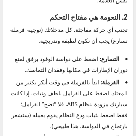
الجزء الثاني – خلف المقود – فن القيادة
على الطرق الزلقة
لقد جهزت سيارتك، والآن حان وقت القيادة. تذكر،
النعومة والهدوء هما أفضل أصدقائك.
1. القاعدة الماسية – السرعة والمسافة
كما ذكرنا، أبطئ السرعة وضاعف مسافة الأمان.
لتطبيق ذلك عملياً، استخدم “قاعدة الثواني”. اختر
علامة ثابتة على جانب الطريق (شجرة، لافتة).
عندما تمر مؤخرة السيارة التي أمامك بهذه العلامة،
ابدأ بالعد: “ألف وواحد، ألف واثنان…”. يجب أن تصل
إلى 8 ثوانٍ على الأقل قبل أن تصل سيارتك إلى