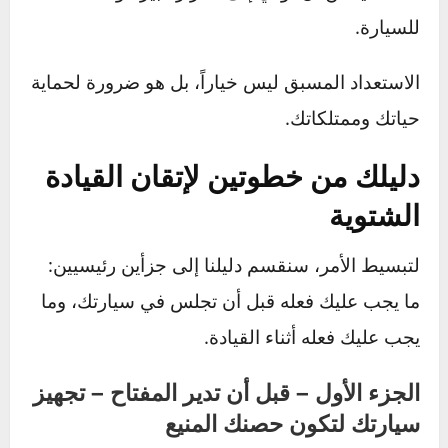
التوقف المفاجئ.
التعطل في مكان خطير:
تعطل البطارية أو نفاد
الوقود في طقس قارس وبعيداً عن المساعدة ليس
مجرد إزعاج، بل هو وضع خطر قد يعرض صحتك
للخطر.
تكاليف إصلاح باهظة:
الحوادث البسيطة في
الشتاء يمكن أن تؤدي إلى أضرار كبيرة ومكلفة
للسيارة.
الاستعداد المسبق ليس خياراً، بل هو ضرورة لحماية
حياتك وممتلكاتك.
دليلك من خطوتين لإتقان القيادة