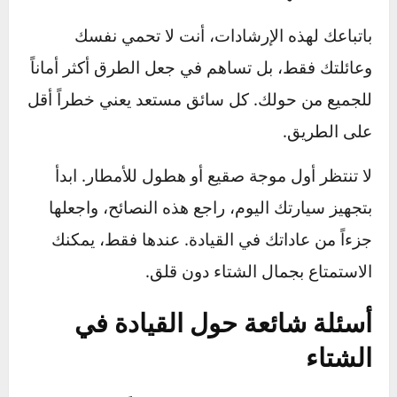
للدفء:
بطانية صوفية أو حرارية، قفازات، قبعة،
وجوارب إضافية.
للطوارئ:
مصباح يدوي مع بطاريات جديدة،
حقيبة إسعافات أولية، مثلث تحذير عاكس.
للطعام:
ماء وبعض الوجبات الخفيفة الغنية
بالطاقة (مكسرات، تمر، ألواح بروتين).
للمساعدة على الحركة:
كمية صغيرة من الرمل
أو فضلات القطط يمكن رشها تحت الإطارات لزيادة
الاحتكاك إذا علقت سيارتك.
خطوتك التالية – كن سائقاً ذكياً