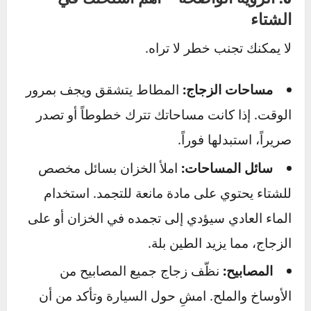
على البطارية توفير الطاقة اللازمة لتدوير المحرك
البارد.
الفحص:
إذا كان عمر بطاريتك يتجاوز 3 سنوات،
اطلب من ميكانيكي فحصها واختبار قوتها.
النظافة:
افحص أقطاب البطارية. أي تآكل (مادة
بيضاء أو زرقاء) يضعف الاتصال. قم بتنظيفها
بفرشاة سلكية وخليط من صودا الخبز والماء (وتأكد
من شطفها جيداً بعد ذلك).
3. الرؤية الواضحة – أهم أسلحتك في
الشتاء