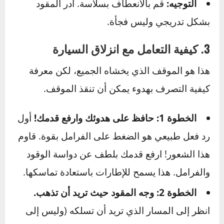
نفس العلامة.
2. النعومة هي مفتاح التحكم
تجنب أي حركة مفاجئة. كل مدخلاتك (توجيه، فرملة،
تسارع) يجب أن تكون لطيفة وتدريجية.
التسارع:
اضغط على دواسة الوقود برفق لمنع
دوران الإطارات في مكانها وفقدان التماسك.
الفرملة:
ابدأ بالفرملة في وقت أبكر بكثير من
المعتاد. اضغط على الفرامل بلطف وثبات. إذا كانت
سيارتك مزودة بنظام ABS، فلا “تضخ” الفرامل؛
فقط اضغط بثبات ودع النظام يقوم بعمله (ستشعر
بارتجاج في الدواسة، هذا طبيعي).