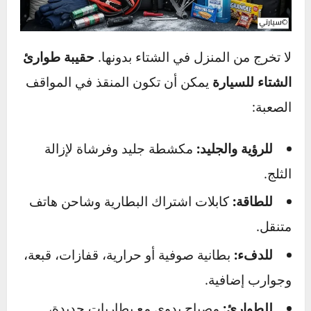
القيادة في الضباب:
الرؤية هي التحدي. استخدم
الأضواء المنخفضة وأضواء الضباب (الضوء العالي
ينعكس على قطرات الماء ويزيد الأمر سوءاً). قد
يكون من المفيد فتح نافذتك قليلاً لسماع حركة
المرور التي قد لا تراها. إذا كان الضباب كثيفاً جداً،
فمن الأسلم التوقف في مكان آمن والانتظار.
تجهيز حقيبة طوارئ الشتاء
المثالية لسيارتك