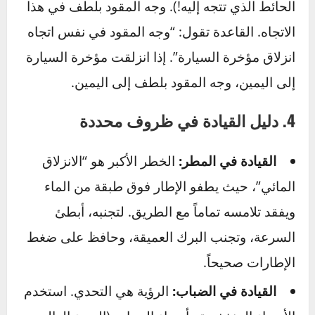
التوجيه:
قم بالانعطاف بسلاسة. أدر المقود
بشكل تدريجي وليس فجأة.
3. كيفية التعامل مع انزلاق السيارة
هذا هو الموقف الذي يخشاه الجميع، لكن معرفة
كيفية التصرف بهدوء يمكن أن تنقذ الموقف.
الخطوة 1: حافظ على هدوئك وارفع قدمك!
أول
رد فعل طبيعي هو الضغط على الفرامل بقوة. قاوم
هذا الشعور! ارفع قدمك بلطف عن دواسة الوقود
والفرامل. هذا يسمح للإطارات باستعادة تماسكها.
الخطوة 2: وجه المقود حيث تريد أن تذهب.