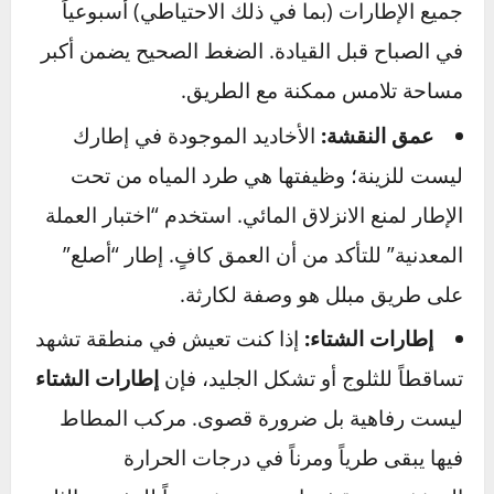
الطريق
إذا كانت سيارتك هي جسدك، فإن الإطارات هي
حذاؤك. لا يمكنك الركض على الجليد بحذاء صيفي.
ضغط الهواء:
البرودة تسبب انكماش الهواء، مما
يؤدي إلى انخفاض ضغط الإطارات. مقابل كل
انخفاض بمقدار 5 درجات مئوية في درجة الحرارة،
يفقد الإطار حوالي 1 PSI من الضغط. افحص ضغط
جميع الإطارات (بما في ذلك الاحتياطي) أسبوعياً
في الصباح قبل القيادة. الضغط الصحيح يضمن أكبر
مساحة تلامس ممكنة مع الطريق.
عمق النقشة:
الأخاديد الموجودة في إطارك