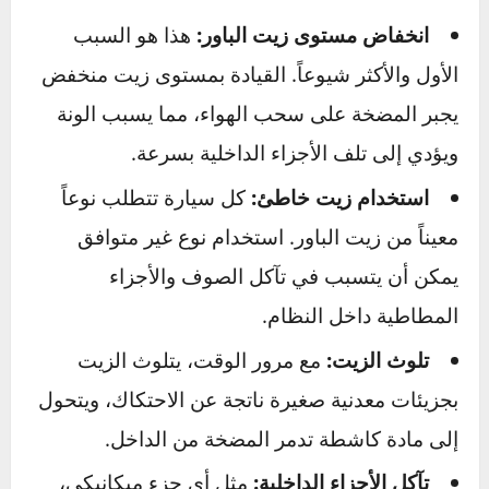
المقود أثناء التوقف.
تسريب زيت الباور:
كما ذكرنا، أي بقعة زيت
حمراء أو كهرمانية أسفل السيارة هي دليل قاطع
على وجود تسريب في النظام، والذي غالباً ما يكون
السبب الجذري لجميع الأعراض الأخرى.
الأسباب الشائعة وراء فشل طرمبة
الدركسون
انخفاض مستوى زيت الباور:
هذا هو السبب
الأول والأكثر شيوعاً. القيادة بمستوى زيت منخفض
يجبر المضخة على سحب الهواء، مما يسبب الونة
ويؤدي إلى تلف الأجزاء الداخلية بسرعة.