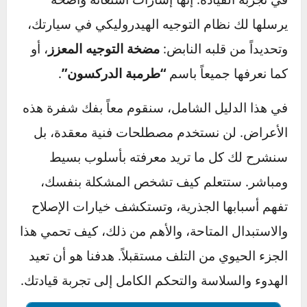
هذه ليست مجرد أصوات مزعجة أو تغييرات طفيفة
في تجربة القيادة. إنها إشارات استغاثة واضحة
يرسلها لك نظام التوجيه الهيدروليكي في سيارتك،
وتحديداً من قلبه النابض:
مضخة التوجيه المعزز
، أو
كما نعرفها جميعاً باسم
“طرمبة الدركسون”
.
في هذا الدليل الشامل، سنقوم معاً بفك شفرة هذه
الأعراض. لن نستخدم مصطلحات فنية معقدة، بل
سنشرح لك كل ما تريد معرفته بأسلوب بسيط
ومباشر. ستتعلم كيف تشخص المشكلة بنفسك،
تفهم أسبابها الجذرية، وتستكشف خيارات الإصلاح
والاستبدال المتاحة، والأهم من ذلك، كيف تحمي هذا