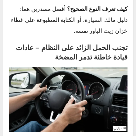
الآن بعد أن عرفت مدى أهمية هذا الجزء، إليك
نصائح للوقاية من تلف مضخة التوجيه المعزز
:
استخدام سائل التوجيه الصحيح – لماذا هو
أمر حاسم؟
“زيت الباور” ليس منتجاً عالمياً. هناك أنواع مختلفة
(معدنية، اصطناعية، وسوائل ناقل الحركة
الأوتوماتيكي ATF التي تستخدم في بعض الأنظمة).
استخدام سائل التوجيه الصحيح
أمر بالغ الأهمية لأن
كل نوع له خصائص لزوجة وإضافات كيميائية مختلفة
مصممة لتتوافق مع المواد المستخدمة في نظام
سيارتك. استخدام النوع الخاطئ يمكن أن يؤدي إلى