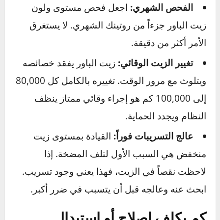
لا “تقفل” المقود:
تجنب لف المقود إلى أقصى
حد (يمين أو يسار) وتثبيته في هذا الوضع لأكثر من
5-10 ثوانٍ. هذا الفعل يرفع الضغط الهيدروليكي إلى
أقصى درجة، مما يضع حملاً هائلاً على المضخة
ويسبب ارتفاع حرارة الزيت.
تحرك قليلاً أثناء التوجيه:
تجنب الحمل الزائد
عن
طريق تحريك السيارة ولو ببطء شديد (زحف) أثناء
لف المقود عند ركن السيارة. تحريك الإطارات وهي
ثابتة بالكامل يتطلب أقصى قوة من المضخة.