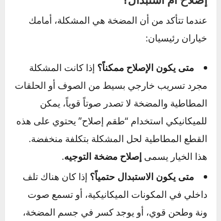
MIN و MAX.
اللون الطبيعي:
يجب أن يكون لون الزيت الجديد
شفافاً بلون أحمر وردي أو كهرماني فاتح.
علامات الزيت الفاسد:
إذا كان لون الزيت بنياً
داكناً أو أسود، أو له رائحة محترقة، أو ترى فيه
فقاعات ورغوة، فهذا يعني أنه فاسد ويجب تغييره
بالكامل.
خيارات التعامل مع المضخة التالفة –
إصلاح أم استبدال؟
عندما تتأكد من أن المضخة هي المشكلة، أمامك
خياران رئيسيان: