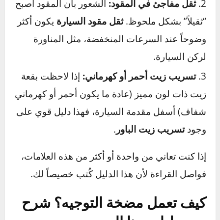
صوت ونة في الدركسون
يظهر بوضوح ويزداد حدة
عند لف المقود يميناً أو يساراً، ويختفي أو يهدأ عند
القيادة في خط مستقيم.
ثقل مفاجئ في المقود:
الشعور بأن المقود أصبح
“ثقيلاً” بشكل ملحوظ.
ثقل مقود السيارة
يكون أكثر
وضوحاً عند السرعات المنخفضة، مثل المناورة
لركن السيارة.
تسريب زيت أحمر أو كهرماني:
إذا لاحظت بقعة
زيت ذات لون مميز (عادة ما يكون أحمر أو كهرماني
شفاف) أسفل مقدمة السيارة، فهذا دليل قوي على
وجود
تسريب زيت الباور
.