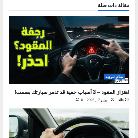
خالد
Administrator
ميكانيكي سيارات بخبرة تزيد عن 20 عاماً، وشغوف
بكل ما يتعلق بعالم المحركات. أسست "سيارتي"
لأشاركك خبرتي العملية، وأساعدك على فهم لغة
سيارتك وحل مشاكلها بنفسك لتوفير وقتك ومالك.
هدفي هو جعل صيانة السيارات أمراً سهلاً ومفهوماً
للجميع.
زيارة الموقع
عرض كل المقالات