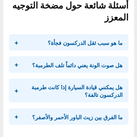
استبدال المضخة (قطعة جديدة أصلية):
يمكن أن
تتراوح التكلفة الإجمالية بين 1200 و 3000 ريال أو
أكثر للسيارات الفاخرة.
لا تتجاهل همسات سيارتك قبل أن
تتحول إلى صراخ
الآن أنت مسلح بالمعرفة. أنت تفهم أن صوت الونة
ليس مجرد إزعاج، بل هو إنذار مبكر يمنحك فرصة
للتصرف قبل تفاقم المشكلة. التعامل الاستباقي مع
صحة نظام التوجيه لا يوفر عليك المال على المدى
الطويل فحسب، بل يضمن أيضاً سلامتك وتحكمك
السلس والواثق في سيارتك.