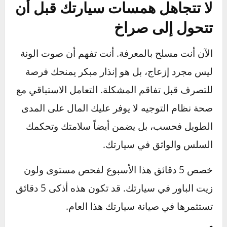
لاحظت نقصاً في الزيت، فهذا يعني وجود تسريب.
ابحث عنه وعالجه قبل أن يتسبب في ضرر أكبر.
كم يكلف إصلاح أو استبدال
طرمبة الدركسون؟
تختلف التكلفة بشكل كبير حسب نوع السيارة،
ولكن بشكل عام:
إصلاح تسريب (طقم إصلاح):
تتراوح التكلفة
شاملة الأجور بين 300 و 600 ريال سعودي.
استبدال المضخة (قطعة مجددة):
تتراوح التكلفة
الإجمالية بين 700 و 1500 ريال.