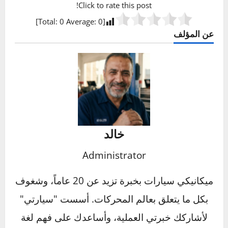
خصص 5 دقائق هذا الأسبوع لفحص مستوى ولون
زيت الباور في سيارتك. قد تكون هذه أذكى 5 دقائق
تستثمرها في صيانة سيارتك هذا العام.
أسئلة شائعة حول مضخة التوجيه
المعزز
ما هو سبب ثقل الدركسون فجأة؟
هل صوت الونة يعني دائماً تلف الطرمبة؟