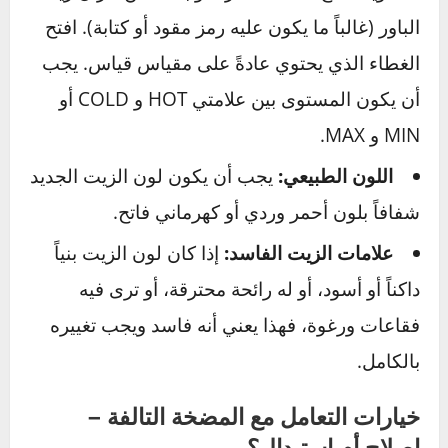
الذي يدير المضخة مرتخياً أو متشققاً، فلن تتمكن
المضخة من الدوران بالسرعة الكافية لتوليد الضغط
المطلوب.
زيت الباور – الدم الذي يجري في عروق
نظام التوجيه
فهم حالة
زيت الدركسون
هو مفتاح التشخيص.
كيفية الفحص:
أوقف السيارة على أرض
مستوية. افتح غطاء المحرك وابحث عن خزان زيت
الباور (غالباً ما يكون عليه رمز مقود أو كتابة). افتح
الغطاء الذي يحتوي عادةً على مقياس قياس. يجب
أن يكون المستوى بين علامتي HOT و COLD أو