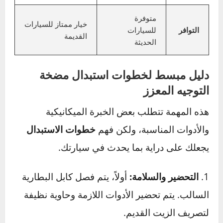
مضخة جديدة (OEM) مقابل مجددة (Rebuilt):
أيهما تختار؟
مضخة جديدة
الميزة
مضخة مجددة
(أصلية)
التكلفة
الأعلى
أقل بنسبة 30-50%
مضمونة من
تعتمد على جودة
الجودة
الشركة المصنعة
الشركة المجددة
عادة ما يكون
عادة ما يكون أقصر
الضمان
أطول
(6 أشهر – سنة)
متوفرة