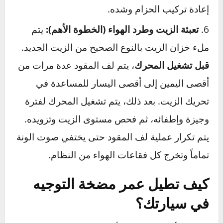
يتم إرخاء شداد الحزام وإزالة الحزام من على بكرة
المضخة.
تصريف الزيت القديم:
يتم فك خراطيم الضغط
العالي (المعدني) والضغط المنخفض (المطاطي)
من المضخة وترك الزيت ليتدفق بالكامل في
الحاوية.
فك المضخة القديمة:
يتم تحديد مسامير التثبيت
التي تربط المضخة بالمحرك وإزالتها بعناية.
تركيب المضخة الجديدة:
يتم تثبيت المضخة
الجديدة في مكانها، إعادة توصيل الخراطيم (مع
استبدال الحلقات المطاطية الصغيرة دائماً)، ثم