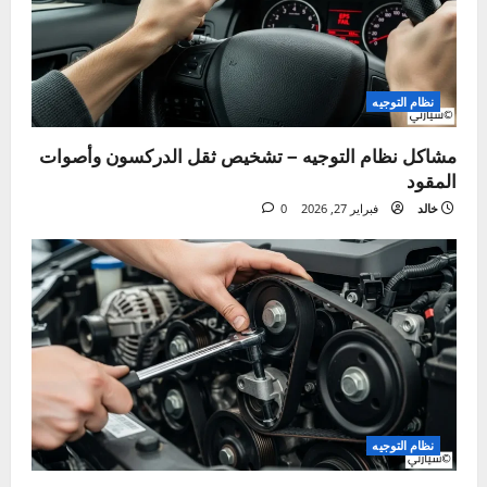
Tags:
مضخة التوجيه المعزز
ت
السابق:
ن
أسباب وحلول ارتفاع درجة حرارة المحرك – دليل شامل
ق
التالي:
كيفية استبدال بطارية السيارة بنفسك – دليل خطوة بخطوة
ل
ا
مقالة ذات صلة
ل
م
ق
ا
ل