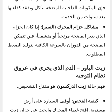
استخدام زيت خاطئ:
كل سيارة تتطلب نوعاً
معيناً من زيت الباور. استخدام نوع غير متوافق
يمكن أن يتسبب في تآكل الصوف والأجزاء
المطاطية داخل النظام.
تلوث الزيت:
مع مرور الوقت، يتلوث الزيت
بجزيئات معدنية صغيرة ناتجة عن الاحتكاك، ويتحول
إلى مادة كاشطة تدمر المضخة من الداخل.
تآكل الأجزاء الداخلية:
مثل أي جزء ميكانيكي،
فإن المكونات الداخلية للمضخة تتآكل وتفقد كفاءتها
بعد سنوات من الخدمة.
مشاكل حزام المحرك (السير):
إذا كان الحزام