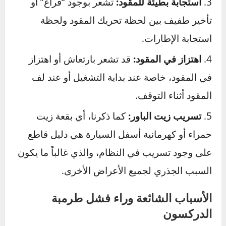
لضخ الزيت بسبب انخفاض مستواه أو وجود هواء
في النظام.
ثقل وصعوبة في التوجيه:
إذا شعرت أنك تبذل
مجهوداً أكبر من المعتاد، خاصة عند ركن السيارة أو
عند بدء تشغيلها في الصباح البارد، فهذا يعني أن
المضخة لا توفر الضغط الكافي.
استجابة بطيئة للمقود:
تشعر بوجود “فراغ” أو
تأخير طفيف بين لحظة تحريك المقود ولحظة
استجابة الإطارات.
اهتزاز في المقود:
قد تشعر بارتعاش أو اهتزاز
في المقود، خاصة عند بداية التشغيل أو عند لف