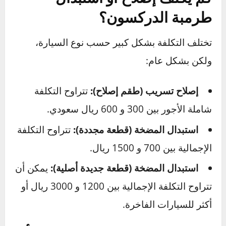
الفحص الدوري وتغيير الزيت – أرخص
بوليصة تأمين
الفحص الشهري:
اجعل فحص مستوى ولون
زيت الباور جزءاً من روتينك الشهري. لا يستغرق
الأمر أكثر من دقيقة.
تغيير الزيت الوقائي:
زيت الباور يفقد خصائصه
ويتلوث مع مرور الوقت. تغييره بالكامل كل 80,000
إلى 100,000 كم هو إجراء وقائي ممتاز ينظف
النظام ويجدد الحماية.
عالج التسريبات فوراً:
القيادة بمستوى زيت
منخفض هي السبب الأول لتلف المضخة. إذا