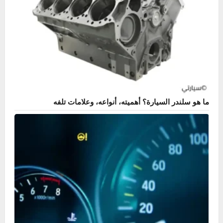
الحفاظ على محرك السيارة – نصائح عملية لإطالة عمره
خالد
مايو 10, 2026
0
الصيانة الدورية
فحص وتغيير فلتر الهواء بنفسك – خطوات سهلة
للمبتدئين
خالد
مارس 4, 2026
0
هل عندك مشكلة في سيارتك؟