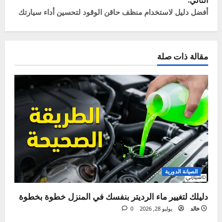
خالد
Administrator
ميكانيكي سيارات بخبرة تزيد عن 20 عاماً، وشغوف
بكل ما يتعلق بعالم المحركات. أسست "سيارتي"
لأشاركك خبرتي العملية، وأساعدك على فهم لغة
سيارتك وحل مشاكلها بنفسك لتوفير وقتك ومالك.
هدفي هو جعل صيانة السيارات أمراً سهلاً ومفهوماً
للجميع.
زيارة الموقع
عرض كل المقالات