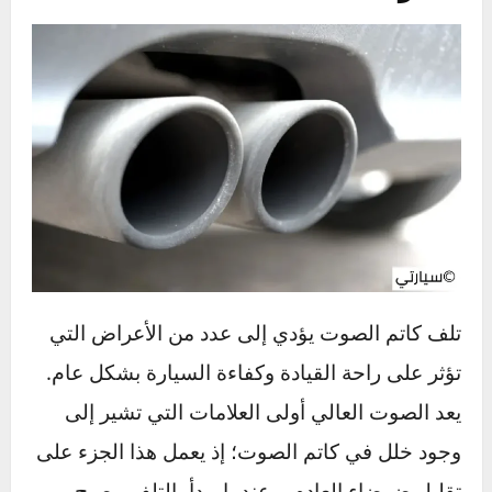
العادم وحمايته من التآكل والصدأ. يوفر تصميم كاتم
الصوت حماية للأجزاء الداخلية لنظام العادم من
تأثيرات الرطوبة والحرارة، مما يساعد في تقليل
تعرضه للتآكل والصدأ. هذا الدعم لسلامة نظام
العادم ككل يسهم في تقليل تكاليف الصيانة الدورية
وإطالة عمر الأجزاء الأساسية للسيارة، مما يحافظ
على كفاءتها لفترة أطول.
أعراض وعلامات تلف كاتم
الصوت