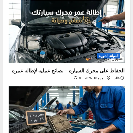
Tags:
كاتم الصوت في السيارة
كاتم صوت السيارة
ت
السابق:
ن
تنظيف الرديتر من الصدأ – الحل الأمثل لحماية نظام التبريد في
السيارة
ق
التالي:
ل
أفضل دليل لاستخدام منظف حاقن الوقود لتحسين أداء سيارتك
ا
ل
مقالة ذات صلة
م
ق
ا