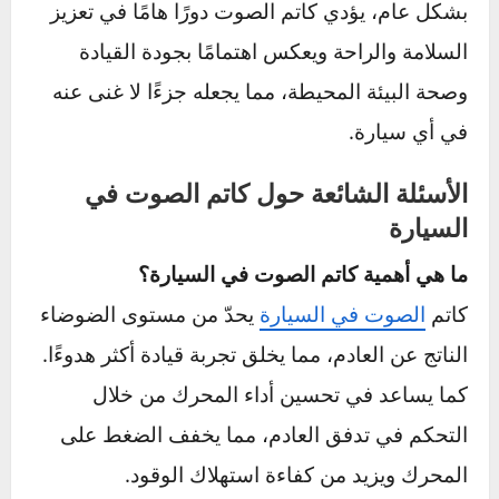
يُنصح بفحص الكاتم كل فترة للتأكد من عدم وجود
صدأ أو تلف، حيث تؤثر هذه العوامل على كفاءة
النظام ككل. يمكن أن تساعد مواد الحماية من
الصدأ والتثبيت الجيد للأجزاء في إطالة عمر كاتم
الصوت والحفاظ على أدائه.
في الختام
يعتبر
كاتم الصوت
من المكونات الأساسية التي
تساهم في تحسين تجربة القيادة بشكل كبير. من
خلال تقليل الضوضاء وتنظيم تدفق غازات العادم،
يوفر كاتم الصوت بيئة قيادة أكثر هدوءًا وراحة
للسائق والركاب. كما أنه يحسن كفاءة استهلاك