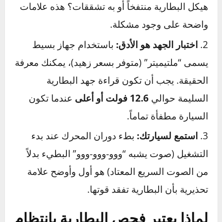
الفحص البصري أولاً:
قبل أي شيء آخر، ألقِ
نظرة فاحصة. هل ترى أي مسحوق أبيض أو أزرق
مخضر حول أقطاب البطارية (الأصابع)؟ هل يبدو
هيكل البطارية منتفخاً أو به تشققات؟ هذه علامات
واضحة على وجود مشكلة.
اختبار الجهد هو الأدق:
باستخدام جهاز بسيط
يسمى “ملتيميتر” (متوفر بسعر زهيد)، يمكنك معرفة
الحقيقة. يجب أن تكون قراءة جهد البطارية
السليمة حوالي
12.6 فولت أو أعلى
عندما تكون
السيارة مطفأة تماماً.
استمع لسيارتك:
بطء دوران المحرك عند بدء
التشغيل (صوت يشبه “ووو-ووو-ووو” البطيء بدلاً