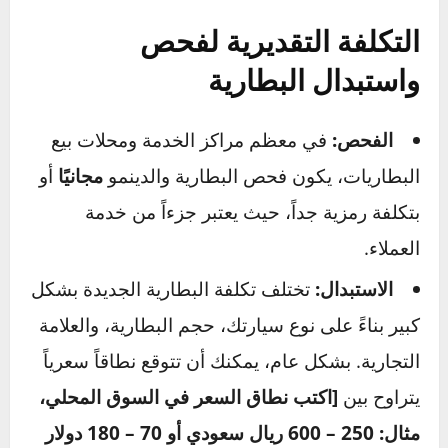
في السيارة المعطلة.
2. إهمال تنظيف الأقطاب المتآكلة:
تجاهل تلك
التكلسات البيضاء يشبه محاولة الشرب من خلال
قشة مسدودة. التيار الكهربائي سيواجه صعوبة في
التدفق من وإلى البطارية، مما يسبب ضعف
الشحن، صعوبة في التشغيل، وإرهاق النظام
الكهربائي بأكمله.
3. ترك السيارة دون تشغيل لأسابيع طويلة:
البطاريات تفقد شحنها بشكل طبيعي مع مرور
الوقت. ترك السيارة متوقفة لفترات طويلة يسمح
للبطارية بالوصول إلى حالة “التفريغ العميق”، مما