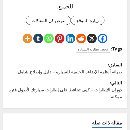
إذا كنت ستترك السيارة لأكثر من شهر، فمن الجيد
فصل القطب السالب (-) للبطارية لمنع استنزافها
البطيء بسبب الأنظمة الإلكترونية في السيارة. أو
يمكنك استخدام جهاز يسمى “صائن البطارية”
(Battery Tender) لإبقائها مشحونة بشكل ذكي.
Click to rate this post!
]
0
Average:
0
[Total:
عن المؤلف