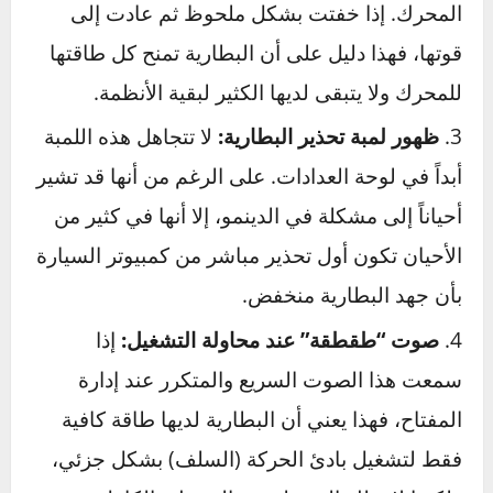
صعوبة وبطء في بدء التشغيل:
هذه هي العلامة
رقم واحد. عندما تدير المفتاح، ستلاحظ أن صوت
المحرك وهو يدور يبدو ثقيلاً ومتردداً، وكأنه يبذل
مجهوداً كبيراً ليبدأ بالعمل.
إضاءة المصابيح خافتة والأجهزة الكهربائية
ضعيفة:
لاحظ المصابيح الأمامية عند تشغيل
المحرك. إذا خفتت بشكل ملحوظ ثم عادت إلى
قوتها، فهذا دليل على أن البطارية تمنح كل طاقتها
للمحرك ولا يتبقى لديها الكثير لبقية الأنظمة.
ظهور لمبة تحذير البطارية:
لا تتجاهل هذه اللمبة
أبداً في لوحة العدادات. على الرغم من أنها قد تشير