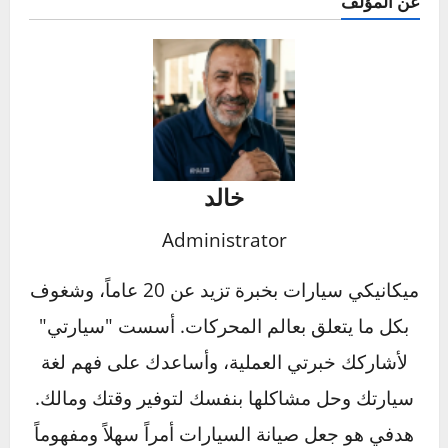
ست خلايا.
أخضر:
يعني أن الخلية التي يتم فحصها مشحونة
وبحالة جيدة.
أسود أو داكن:
يعني أن البطارية تحتاج إلى
شحن.
أبيض أو أصفر:
يعني أن مستوى السائل منخفض
جداً ويجب استبدال البطارية. (لا تعتمد عليها كلياً،
فحص الفولتية أدق).
هل يجب أن أفصل البطارية إذا كنت
سأترك السيارة لفترة طويلة؟