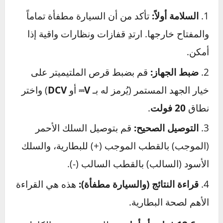
الآن بعد أن تعرفت على الأعراض، حان الوقت
لتأكيد شكوكك بالأدوات. لا تقلق، الأمر أسهل مما
تتخيل.
الفحص باستخدام الملتيميتر – قراءة
الأرقام وفهمها
الملتيميتر هو صديقك الأفضل هنا. إنه جهاز بسيط
يقيس الجهد الكهربائي ويعطيك قراءة دقيقة لصحة
بطاريتك. اتبع هذه الخطوات:
السلامة أولاً:
تأكد من أن السيارة مطفأة تماماً
والمفتاح خارجها. ارتدِ قفازات ونظارات واقية إذا
أمكن.