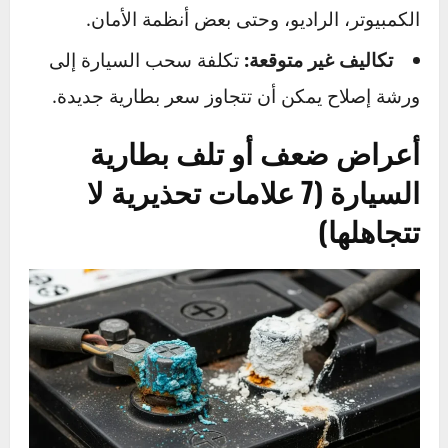
يضطر الدينمو للعمل بجهد مضاعف ومستمر
لمحاولة شحنها، مما يؤدي إلى إرهاقه وتقصير عمره
الافتراضي بشكل كبير. استبدال الدينمو مكلف جداً.
فقدان إعدادات السيارة:
يمكن أن يؤدي نفاد
البطارية بالكامل إلى إعادة ضبط إعدادات
الكمبيوتر، الراديو، وحتى بعض أنظمة الأمان.
تكاليف غير متوقعة:
تكلفة سحب السيارة إلى
ورشة إصلاح يمكن أن تتجاوز سعر بطارية جديدة.
أعراض ضعف أو تلف بطارية
السيارة (7 علامات تحذيرية لا