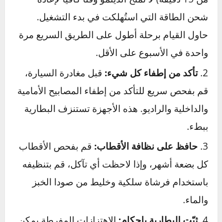
التجارية. بشكل عام، يمكنك أن تتوقع نطاقاً سعرياً
يتراوح بين
[اكتب نطاق السعر في السوق المحلي،
مثال: 250 – 600 ريال سعودي أو 70 – 180 دولار
أمريكي]
.
نصائح الخبراء – 5 عادات لإطالة
عمر بطاريتك