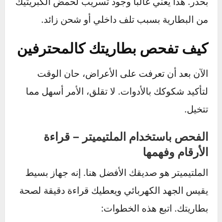
تآكل شديد حول أقطاب البطارية:
إذا رأيت
تراكمات لمادة تشبه الملح الأبيض أو الأزرق المخضر
على أقطاب البطارية، فهذا يسمى التكلس. هذا
التآكل يسبب مقاومة كهربائية ويمنع تدفق التيار
بشكل فعال، مما يضعف أداء الشحن والتشغيل.
رائحة كريهة (كبريت أو بيض فاسد):
إذا شممت
هذه الرائحة قادمة من تحت غطاء المحرك، فابتعد
بحذر. هذا يعني غالباً وجود تسريب لحمض الكبريتيك
من البطارية بسبب تلف داخلي أو شحن زائد.
كيف تفحص بطاريتك كالمحترفين