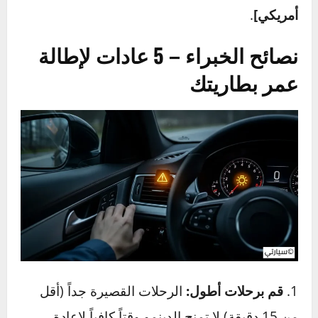
يسبب تلفاً كيميائياً دائماً لخلاياها ويقلل من قدرتها
على الاحتفاظ بالشحن في المستقبل.
التكلفة التقديرية لفحص
واستبدال البطارية
الفحص:
في معظم مراكز الخدمة ومحلات بيع
البطاريات، يكون فحص البطارية والدينمو
مجانيًا
أو
بتكلفة رمزية جداً، حيث يعتبر جزءاً من خدمة
العملاء.
الاستبدال:
تختلف تكلفة البطارية الجديدة بشكل
كبير بناءً على نوع سيارتك، حجم البطارية، والعلامة