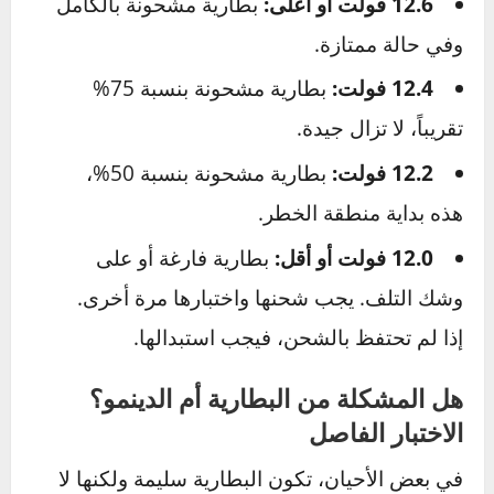
ضبط الجهاز:
قم بضبط قرص الملتيميتر على
خيار الجهد المستمر (يُرمز له بـ
V⎓
أو
DCV
) واختر
نطاق
20 فولت
.
التوصيل الصحيح:
قم بتوصيل السلك الأحمر
(الموجب) بالقطب الموجب (+) للبطارية، والسلك
الأسود (السالب) بالقطب السالب (-).
قراءة النتائج (والسيارة مطفأة):
هذه هي القراءة
الأهم لصحة البطارية.
12.6 فولت أو أعلى:
بطارية مشحونة بالكامل
وفي حالة ممتازة.
12.4 فولت:
بطارية مشحونة بنسبة 75%