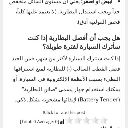
هل يمكن إعادة شحن بطارية سيارة فارغة
تماماً؟
نعم، في معظم الحالات يمكن إعادة شحنها
باستخدام “اشتراك” من سيارة أخرى أو باستخدام
شاحن بطارية مخصص. ولكن، إذا كانت البطارية
قديمة جداً أو تالفة داخلياً، فقد لا تحتفظ بالشحن
لفترة طويلة بعد إعادة شحنها.
ماذا تعني الأضواء الخضراء أو الحمراء على
البطارية؟
هذه “العين السحرية” هي مقياس كثافة السوائل
(هيدروميتر) مدمج في خلية واحدة فقط من أصل