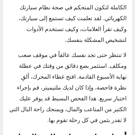
كل بضعة أشهر، وإذا لاحظت أي تآكل، قم بتنظيفه
باستخدام فرشاة سلكية وخليط من صودا الخبز
والماء.
ثبّت البطارية بإحكام:
الاهتزازات المفرطة يمكن
أن تتلف المكونات الداخلية للبطارية. تأكد من أن
المشبك الذي يثبت البطارية في مكانها مشدود
بإحكام.
تجنب استخدام الإلكترونيات والمحرك مطفأ:
تشغيل الراديو أو شحن الهاتف لفترات طويلة
والسيارة مطفأة يستنزف طاقة البطارية مباشرة
دون تعويض.