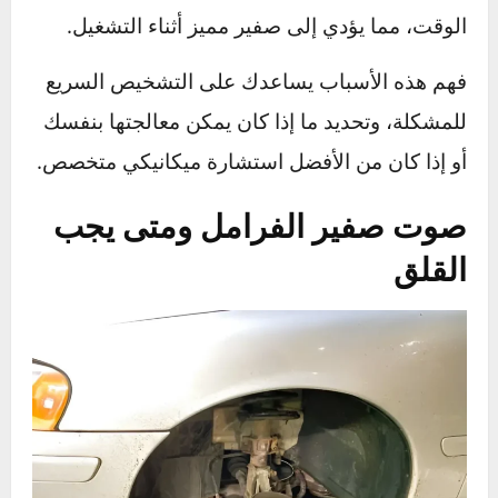
التهوية أو نظام العادم
هو السبب. عندما يحدث
تسرب في أي جزء من هذه الأنظمة، يتسبب فقدان
الضغط في إصدار صوت صفير. وأخيراً، قد يكون
السبب
مضخة الماء
التي تتعرض للتآكل بمرور
الوقت، مما يؤدي إلى صفير مميز أثناء التشغيل.
فهم هذه الأسباب يساعدك على التشخيص السريع
للمشكلة، وتحديد ما إذا كان يمكن معالجتها بنفسك
أو إذا كان من الأفضل استشارة ميكانيكي متخصص.
صوت صفير الفرامل ومتى يجب
القلق