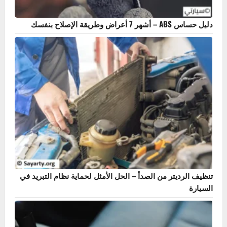
ما هو سلندر السيارة؟ أهميته، أنواعه، وعلامات تلفه
ظهور علامة EPS في السيارة – الأسباب والحلول الشاملة