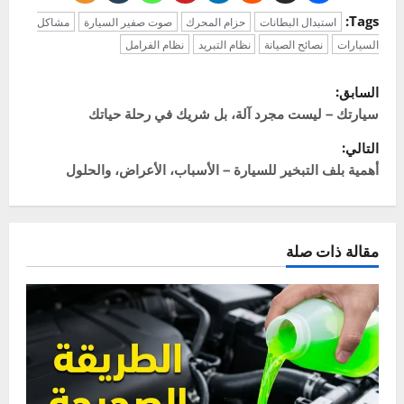
خالد
Administrator
ميكانيكي سيارات بخبرة تزيد عن 20 عاماً، وشغوف
بكل ما يتعلق بعالم المحركات. أسست "سيارتي"
لأشاركك خبرتي العملية، وأساعدك على فهم لغة
سيارتك وحل مشاكلها بنفسك لتوفير وقتك ومالك.
هدفي هو جعل صيانة السيارات أمراً سهلاً ومفهوماً