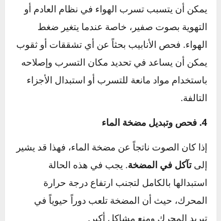
يمكن أن يقلل من الصفير مؤقتاً.​
2. فحص بطانات الفرامل واستبدالها عند الضرورة
إذا كان الصفير قادماً من الفرامل، فقد يكون السبب هو
تآكل
بطانات الفرامل
. عند ملاحظة تآكل البطانات، استبدالها ضروري
ليس فقط للتخلص من الصوت، ولكن للحفاظ على كفاءة نظام
الفرامل وأمان القيادة. في حالات أخرى، يمكن أن يكون الصفير
بسبب الرطوبة أو الأوساخ على الأقراص، .ويمكن تنظيف
الأقراص بلطف باستخدام منظف خاص.​
3. التحقق من تسرب الهواء في نظام العادم أو التهوية
يمكن أن يتسبب تسرب الهواء في نظام العادم أو
التهوية بصوت صفير، خاصة عندما يتغير ضغط
الهواء. فحص الأنابيب بحثاً عن أي تشققات أو ثقوب
يمكن أن يساعد في تحديد مكان التسرب وإصلاحه
باستخدام مواد مانعة للتسرب أو استبدال الأجزاء