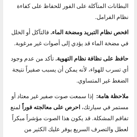
الصيانة الدورية.
افحص أحزمة المحرك بانتظام.
إن الأحزمة المتآكلة
أو المرتخية تعتبر سبباً شائعاً لأصوات الصفير. إذا
لاحظت أي علامات تآكل أو تشققات، استبدل
الحزام فوراً. يمكنك أيضاً استخدام مادة تشحيم
خاصة للأحزمة لمنع الاحتكاك.
نظف بطانات الفرامل بانتظام.
تأكد من عدم وجود
غبار أو أوساخ عليها، حيث إن تراكمها يمكن أن يؤدي
إلى صفير مزعج عند الفرملة. يفضل أيضاً استبدال
البطانات المتآكلة على الفور للحفاظ على كفاءة
نظام الفرامل.