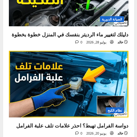
للجميع.
زيارة الموقع
عرض كل المقالات
Tags:
استبدال البطانات
حزام المحرك
صوت صفير السيارة
مشاكل
السيارات
نصائح الصيانة
نظام التبريد
نظام الفرامل
ت
السابق:
ن
سيارتك – ليست مجرد آلة، بل شريك في رحلة حياتك
ق
التالي:
أهمية بلف التبخير للسيارة – الأسباب، الأعراض، والحلول
ل
ا
مقالة ذات صلة
ل