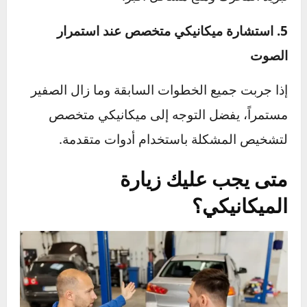
التالفة.
4. فحص وتبديل مضخة الماء
إذا كان الصوت ناتجاً عن مضخة الماء، فهذا قد يشير
إلى
تآكل في المضخة
. يجب في هذه الحالة
استبدالها بالكامل لتجنب ارتفاع درجة حرارة
المحرك، حيث أن المضخة تلعب دوراً حيوياً في
تبريد المحرك ومنع مشاكل أكبر​.
5. استشارة ميكانيكي متخصص عند استمرار
الصوت
إذا جربت جميع الخطوات السابقة وما زال الصفير