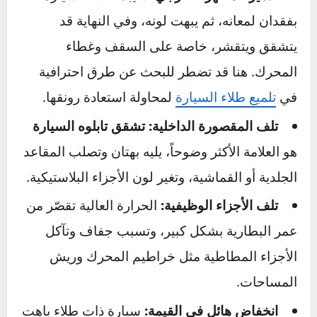
تجاهل
تأثير حرارة الصيف على السيارة
يشبه تجاهل
تسوس الأسنان؛ المشكلة تبدأ صغيرة وغير
ملحوظة، لكنها تنتهي بضرر كبير ومكلف. إليك ما
يمكن توقعه:
تدمير المظهر الخارجي:
سيبدأ طلاء السيارة
بفقدان لمعانه، ثم يبهت لونه، وفي النهاية قد
يتشقق ويتقشر، خاصة على السقف وغطاء
المحرك. هنا قد تضطر للبحث عن طرق احترافية
في
تلميع طلاء السيارة
لمحاولة استعادة رونقها.
تلف المقصورة الداخلية:
تشقق تابلوه السيارة