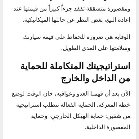
هو العلامة الأكثر وضوحاً، يليه بهتان وتصلب المقاعد
الجلدية أو القماشية، وتغير لون الأجزاء البلاستيكية.
تلف الأجزاء الوظيفية:
الحرارة العالية تقصّر من
عمر البطارية بشكل كبير، وتسبب جفاف وتآكل
الأجزاء المطاطية مثل خراطيم المحرك وريش
المساحات.
انخفاض هائل في القيمة:
سيارة ذات طلاء باهت
ومقصورة متشققة تفقد جزءاً كبيراً من قيمتها عند
إعادة البيع، بغض النظر عن حالتها الميكانيكية.
الوقاية هي ضرورة للحفاظ على قيمة سيارتك
وسلامتها على المدى الطويل.