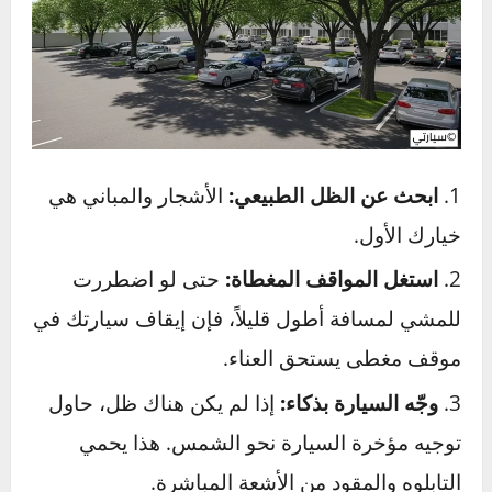
الإطار، مما يضعفه بمرور الوقت. تأكد دائماً من أن
ضغط الهواء صحيح، فالضغط المنخفض يزيد من
احتكاك الإطار بالطريق ويرفع درجة حرارته بشكل
خطير.
السوائل:
الحرارة العالية تزيد من إجهاد زيت
المحرك وسائل التبريد، مما قد يسرّع من تحللها
وفقدانها لخصائصها، لذا يُنصح بالالتزام بموعد
تغيير
زيت المحرك في الصيف
بشكل أدق من الشتاء.
أوقف سيارتك كالمحترفين – فن
اختيار المكان المثالي