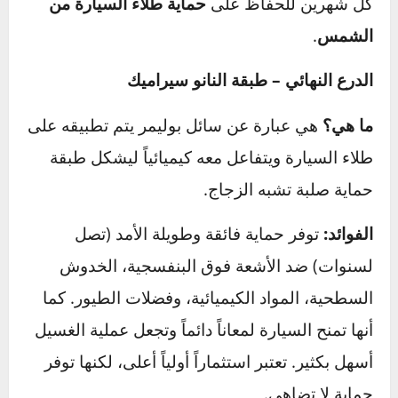
وشفافة فوق الطلاء. هذه الطبقة تعمل كحاجز
يضحي بنفسه، فيمتص الأشعة فوق البنفسجية
ويمنعها من الوصول إلى الطلاء نفسه.
الفرق:
الواكس (غالباً طبيعي) يعطي لمعاناً
عميقاً ودافئاً ويدوم حوالي 1-3 أشهر. السيلنت
(صناعي) يوفر حماية أطول قد تصل إلى 6 أشهر
ويتميز بقدرته العالية على طرد الماء.
نصيحة:
في الصيف، يفضل وضع طبقة من الواكس
كل شهرين للحفاظ على
حماية طلاء السيارة من
الشمس
.
الدرع النهائي – طبقة النانو سيراميك