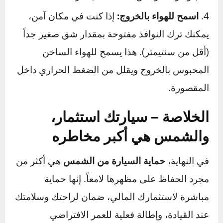
ابحث عن الظل الطبيعي:
الأشجار والمباني هي
خيارك الأول.
استغل المواقف المغطاة:
حتى لو اضطررت
للمشي لمسافة أطول قليلاً، فإن إيقاف سيارتك في
موقف مغطى يستحق العناء.
وجّه السيارة بذكاء:
إذا لم يكن هناك ظل، حاول