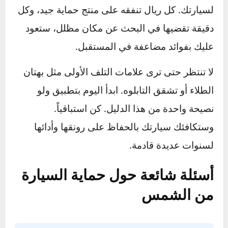
توجيه مؤخرة السيارة نحو الشمس. هذا يحمي
التابلوه والمقود من الأشعة المباشرة.
اسمح للهواء بالخروج:
إذا كنت في مكان آمن،
يمكنك ترك النوافذ مفتوحة بمقدار شق صغير جداً
(أقل من سنتيمتر). هذا يسمح للهواء الساخن
المحبوس بالخروج ويقلل من الضغط الحراري داخل
المقصورة.
الخلاصة – سيارتك استثمار،
والشمس هي أكبر مخاطره
في النهاية،
حماية السيارة من الشمس
هي أكثر من