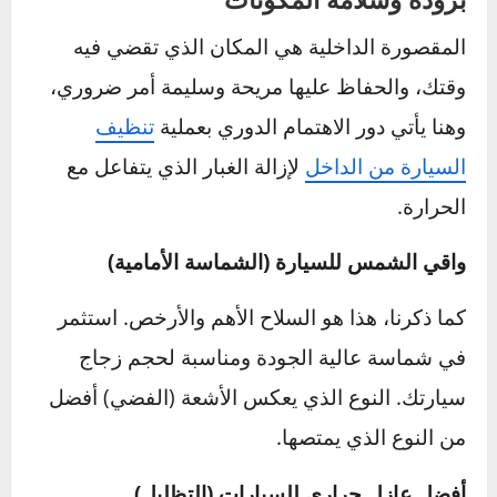
متى تستخدمه؟
هو الحل الأمثل إذا كنت مضطراً
لترك سيارتك في الخارج لفترات طويلة (أكثر من
يوم).
ماذا تختار؟
ابحث عن غطاء مصنوع من قماش “قابل
للتنفس” لمنع حبس الرطوبة تحته. يجب أن يكون
مبطناً بطبقة داخلية ناعمة لحماية الطلاء من
الخدوش، ويفضل أن يكون لونه فاتحاً (فضي أو
أبيض) لعكس أكبر قدر من أشعة الشمس.
حماية المقصورة الداخلية – الحفاظ على
برودة وسلامة المكونات
المقصورة الداخلية هي المكان الذي تقضي فيه