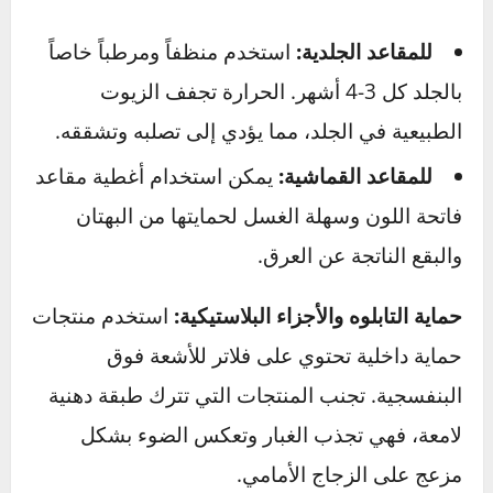
ليس كل تظليل متشابهاً!
التظليل الرخيص (صبغ) قد
يغمق لون الزجاج لكنه لا يفعل الكثير لعزل الحرارة
أو الأشعة الضارة.
ابحث عن تقنية النانو سيراميك:
أفضل عازل حراري
للسيارات
هو الذي يستخدم تقنية النانو سيراميك.
هذا النوع مصمم خصيصاً لحجب نسبة عالية جداً
(تصل إلى 99%) من الأشعة فوق البنفسجية (UV)
ونسبة كبيرة من الأشعة تحت الحمراء (IR) المسببة
للحرارة، مع الحفاظ على شفافية الزجاج وفقاً
للأنظمة المرورية.
حماية المقاعد