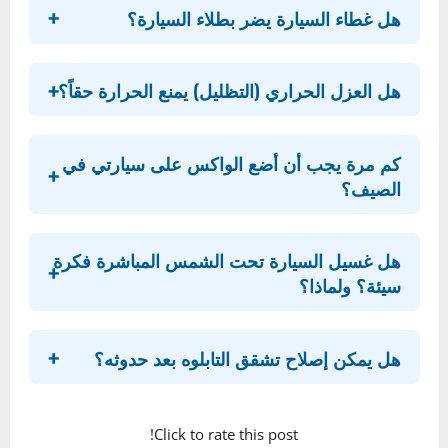
مجرد الحفاظ على مظهرها لامعاً. إنها حماية
مباشرة لاستثمارك المالي، ضمان لراحتك وسلامتك
عند القيادة، وإطالة فعلية للعمر الافتراضي
لسيارتك. كل ريال تنفقه على منتج حماية جيد، وكل
دقيقة تقضيها في البحث عن مكان مظلل، ستعود
عليك بفوائد مضاعفة في المستقبل.
لا تنتظر حتى ترى علامات التلف الأولى مثل بهتان
الطلاء أو تشقق التابلوه. ابدأ اليوم بتطبيق ولو
نصيحة واحدة من هذا الدليل. كن استباقياً.
وستكافئك سيارتك بالحفاظ على رونقها وأدائها
لسنوات عديدة قادمة.