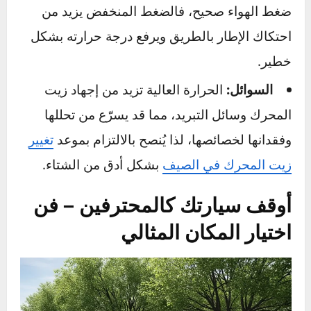
ما لا تراه العين – حماية الأجزاء الميكانيكية
والإطارات
تأثير الشمس يمتد إلى ما هو أبعد من المظهر.
البطارية:
الحرارة الشديدة تسرّع من تبخر
السوائل داخل البطارية وتزيد من معدل التآكل
الداخلي. لهذا السبب، غالباً ما “تموت” البطاريات
في نهاية فصل الصيف، مما يجعل
صيانة بطارية
السيارة في الصيف
وفحصها أمراً لا مفر منه.
الإطارات:
الأشعة فوق البنفسجية تهاجم
المطاط وتسبب تشققات دقيقة على جوانب