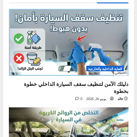
ميكانيكي سيارات بخبرة تزيد عن 20 عاماً، وشغوف
بكل ما يتعلق بعالم المحركات. أسست "سيارتي"
لأشاركك خبرتي العملية، وأساعدك على فهم لغة
سيارتك وحل مشاكلها بنفسك لتوفير وقتك ومالك.
هدفي هو جعل صيانة السيارات أمراً سهلاً ومفهوماً
للجميع.
زيارة الموقع
عرض كل المقالات
Tags:
حماية السيارة من الشمس
ت
السابق: