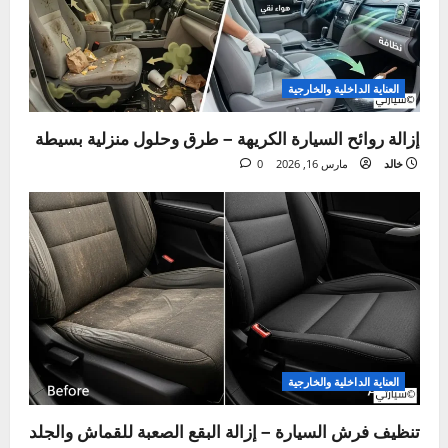
ن
اهتزاز السيارة عند الفرملة ؟ اعرف الأسباب والحلول والتكلفة
ق
التالي:
سلوكيات السائق – دليلك الشامل للقيادة الوقائية والآمنة
ل
ا
مقالة ذات صلة
ل
م
ق
ا
ل
ة
العناية الداخلية والخارجية