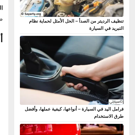
يساعد ف
الضارة.
النصيحة
ضمن الص
 الرديتر من الصدأ – الحل الأمثل لحماية نظام
يد في السيارة
أعرا