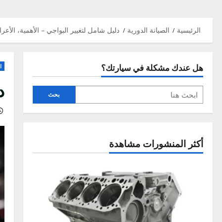
سية
الصيانة الدورية
دليل شامل لتغيير البواجي – الأهمية، الأعراض، وا
ندك مشكلة في سيارتك؟
الصيانة الد
دليل
بحث
خالد
 المنشورات مشاهدة