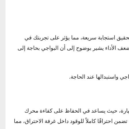
ذلك إلى احتراق غير متساوٍ، مما ينتج عنه
هتزازات واضحة عند التوقف أو عند تسارع السيارة،
يق استجابة سريعة، مما يؤثر على تجربتك في
 الأداء يشير بوضوح إلى أن البواجي بحاجة إلى
استبدالها عند الحاجة.