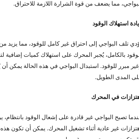
 العلامات التي تشير إلى تلف البواجي هو صعوبة بدء تشغ
لشرارة بشكل كافٍ، يحتاج المحرك وقتًا أطول ليبدأ ب
أو عند ترك السيارة لفترة طويلة دون تشغيل. هذه الصعوبة 
، مما يضعف من قوة الشرارة اللازمة للاحتراق​.
ستهلاك الوقود
ف البواجي إلى احتراق غير كامل للوقود، مما يزيد من ا
بالكامل، يُجبر المحرك على استهلاك كميات إضافية لتعو
رر للوقود. استبدال البواجي في هذه الحالة يمكن أن يُعي
دى الطويل​.