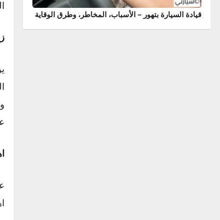
من أبرز
إشعال ا
البارد 
البواجي
 السيارة بتهور – الأسباب، المخاطر، وطرق الوقاية
زيادة ا
يؤدي تل
الوقود 
وغير مب
على الم