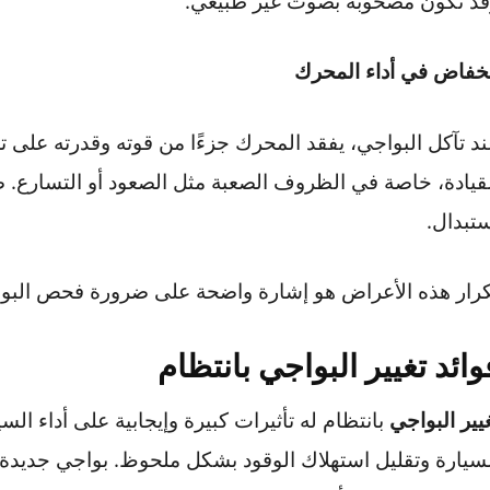
ات في المحرك
صبح البواجي غير قادرة على إشعال الوقود بانتظام، يؤدي 
ت غير عادية أثناء تشغيل المحرك. يمكن أن تكون هذه الا
ون مصحوبة بصوت غير طبيعي.
 في أداء المحرك
ل البواجي، يفقد المحرك جزءًا من قوته وقدرته على تحق
، خاصة في الظروف الصعبة مثل الصعود أو التسارع. ضعف
.
ذه الأعراض هو إشارة واضحة على ضرورة فحص البواجي و