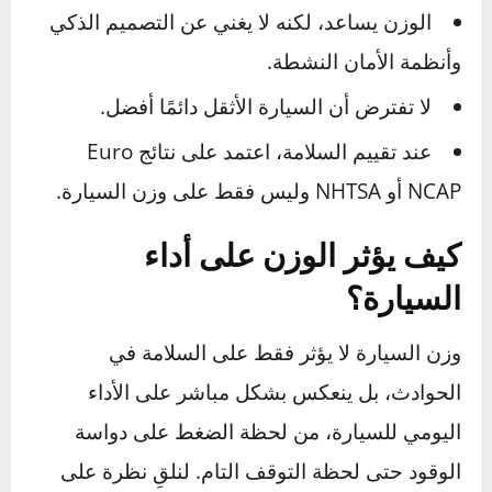
من الأضرار التي يتعرض لها ركابها.
❌
لكن في حالات أخرى:
الوزن الزائد قد يعني
مسافة توقف أطول
، وانقلاب أسهل في
المنعطفات، خاصة إذا لم يكن توزيع الوزن متوازنًا.
السر الحقيقي في السلامة الحديثة:
لا يكمن في
الوزن فقط، بل في:
جودة هيكل السيارة وامتصاصه للصدمات
عدد وانتشار الوسائد الهوائية
أنظمة مساعدة السائق (مثل الكبح التلقائي –
AEB، وتحذير الخروج عن المسار)