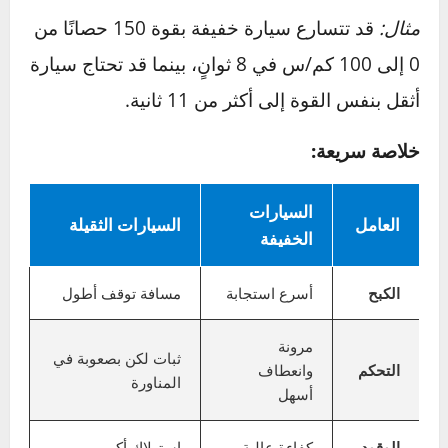
احتاجت إلى طاقة أكبر لتحريكها
. والنتيجة:
سيارات خفيفة
=
استهلاك وقود أقل
، خصوصًا
في المدن حيث التوقف والانطلاق متكرران.
سيارات ثقيلة
=
استهلاك أعلى
، وخصوصًا أثناء
التسارع أو عند القيادة صعودًا.
لذلك تحاول شركات السيارات اليوم خفض الوزن
باستخدام مواد خفيفة مثل الألمنيوم والكربون فايبر.
4⃣ تسارع السيارة
هل لاحظت أن السيارات الرياضية عادةً ما تكون