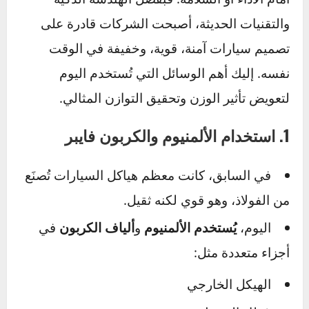
العامل
السيارات الثقيلة
الخفيفة
الكبح
أسرع استجابة
مسافة توقف أطول
مرونة
ثبات لكن بصعوبة في
التحكم
وانعطاف
المناورة
أسهل
الوقود
كفاءة عالية
استهلاك أكبر
التسارع
أسرع تسارع
تسارع أبطأ
التقنيات الحديثة لتعويض الوزن