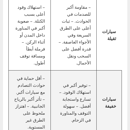
عند اتخاذ قرار شراء سيارة، قد يغريك الشكل
الخارجي أو قوة المحرك، لكن من المهم أيضًا أن
تضع وزن السيارة في الحسبان. فكل فئة وزن لها
تأثيرات مباشرة على
السلامة
،
الاستهلاك
، و
تجربة
القيادة
. إليك مقارنة بسيطة تساعدك في اتخاذ
القرار الأنسب.
النوع
✅
المميزات
❌
العيوب
– مقاومة أكبر
– استهلاك وقود