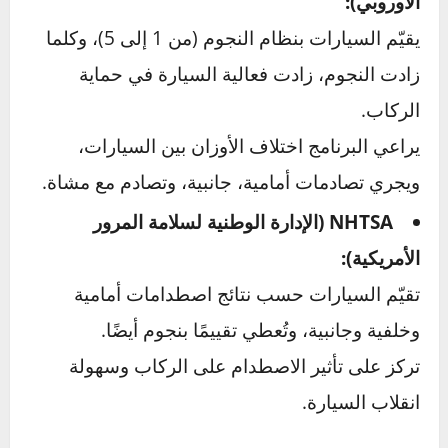
عندما نناقش مسألة “هل السيارة الثقيلة أكثر
أمانًا؟”، فإن أفضل مرجع للإجابة ليس الآراء، بل
اختبارات التصادم الرسمية
التي تُجريها جهات
موثوقة مثل
Euro NCAP
في أوروبا و
NHTSA
في
الولايات المتحدة. هذه الاختبارات تضع السيارات
في مواقف اصطدام واقعية وتقيّم أداؤها بناءً على
معايير دقيقة تشمل حماية الركاب، الأطفال،
المشاة، وأنظمة السلامة المساعدة.
نتائج اختبارات التصادم (Euro NCAP،
NHTSA)
Euro NCAP (برنامج تقييم السيارات الجديدة