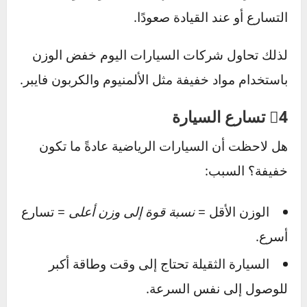
✅
السيارات الأخف
تتمتع بمرونة أكبر في
المناورات والانعطافات، خصوصًا في المدن أو
الطرق الجبلية.
❌
السيارات الأثقل
تعاني من ميل للانزلاق أو
التأرجح عند المنعطفات الحادة، خصوصًا إذا لم تكن
مجهزة بنظام تعليق متطور.
كلما كان توزيع الوزن متوازنًا بين الأمام والخلف،
كلما تحسنت قدرة السيارة على الحفاظ على
الثبات في المنعطفات.
3⃣ استهلاك الوقود
الفيزياء واضحة: كلما كانت السيارة أثقل،
كلما