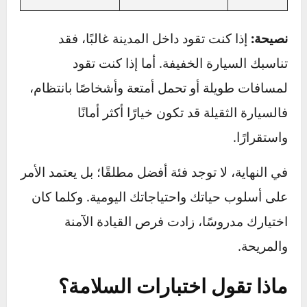
للصدمات في
أعلى بسبب
الحوادث. – ثبات
الكتلة. – صعوبة
أعلى على الطرق
أكبر في المناورة
سيارات
السريعة وفي
داخل المدن أو
ثقيلة
الأجواء العاصفة. –
أثناء الركن. –
قدرة أفضل على
فرملة أبطأ
السحب ونقل
ومسافة توقف
الأحمال.
أطول.
– أقل حماية في
– توفير أكبر في
حوادث التصادم
استهلاك الوقود. –
مع سيارات أكبر.
سيارات
تسارع واستجابة
– تأثر أكبر بالرياح
خفيفة
أفضل. – سهولة
الجانبية. – اهتزاز
التوقف والمناورة
ملحوظ على
في الزحام.
الطرق غير
المستوية.