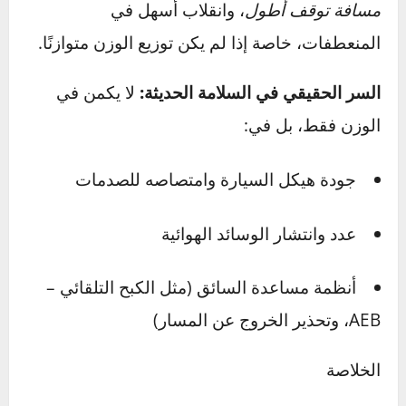
معلومة مهمة:
بعض السيارات الصغيرة حصلت على
تقييمات ممتازة (5 نجوم) بفضل أنظمة السلامة
النشطة وجودة التصميم، رغم أنها أخف وزنًا من
منافساتها.
هل السيارات الأثقل فعلاً أكثر أمانًا؟
الإجابة: نعم… ولكن ليس دائمًا.
✔️
في التصادمات بين سيارتين:
عادة ما تكون
السيارة الأثقل
في موقع أفضل
، لأنها تنقل جزءًا أكبر
من طاقة الاصطدام إلى السيارة الأخف، مما يقلل