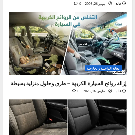
Tags:
اصلاح طلاء السيارة
ت
السابق:
ن
تلف فرامل السيارة – أهم العلامات، الأسباب، وكيفية الإصلاح
لضمان سلامتك
ق
التالي:
ل
أشياء لا يجب تركها في السيارة – دليلك الشامل للسلامة وحماية
المقتنيات
ا
ل
م
مقالة ذات صلة
ق
ا
ل