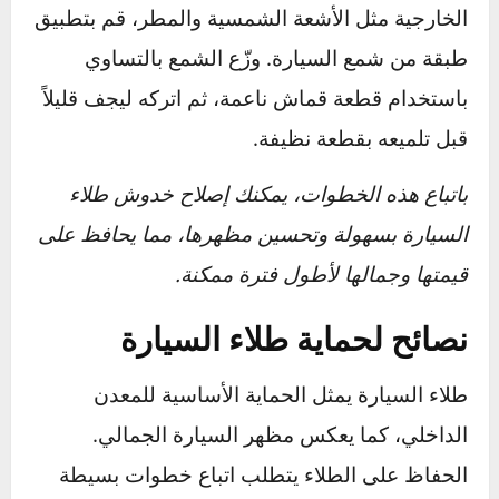
جدًا لتنعيم السطح وإزالة أي زوائد.
بعد ذلك، ضع كمية صغيرة من الملمع وافركها
بحركات دائرية بقطعة قماش ناعمة حتى تحصل
على سطح أملس وبراق.
5. حماية الطلاء الجديد
للحفاظ على الطلاء الجديد وحمايته من العوامل
الخارجية مثل الأشعة الشمسية والمطر، قم بتطبيق
طبقة من شمع السيارة. وزّع الشمع بالتساوي
باستخدام قطعة قماش ناعمة، ثم اتركه ليجف قليلاً
قبل تلميعه بقطعة نظيفة.