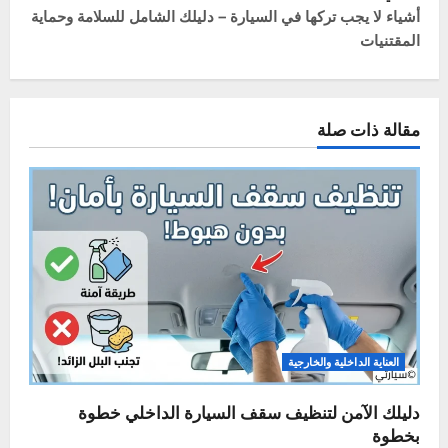
خالد
Administrator
ميكانيكي سيارات بخبرة تزيد عن 20 عاماً، وشغوف
بكل ما يتعلق بعالم المحركات. أسست "سيارتي"
لأشاركك خبرتي العملية، وأساعدك على فهم لغة
سيارتك وحل مشاكلها بنفسك لتوفير وقتك ومالك.
هدفي هو جعل صيانة السيارات أمراً سهلاً ومفهوماً
للجميع.
زيارة الموقع
عرض كل المقالات