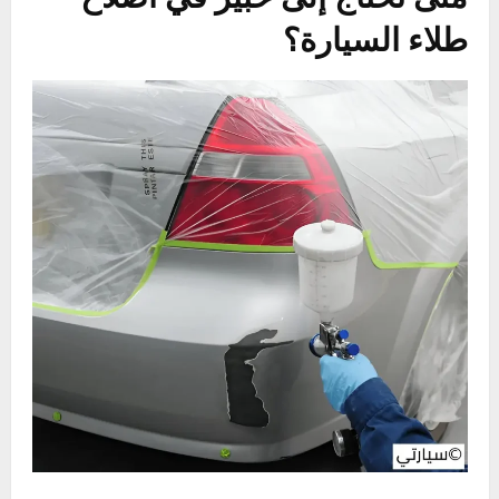
غطاء السيارة وسيلة فعالة لحمايتها من العوامل
الخارجية مثل أشعة الشمس، الأمطار الحمضية،
والغبار. اختر غطاءً بجودة عالية يتناسب مع حجم
السيارة لضمان الحماية الكاملة.
الحفاظ على الطلاء باتباع هذه النصائح يطيل من
عمره ويحافظ على جمالية سيارتك، مما يزيد من
قيمتها عند البيع أو التبديل.
متى تحتاج إلى خبير في اصلاح
طلاء السيارة؟