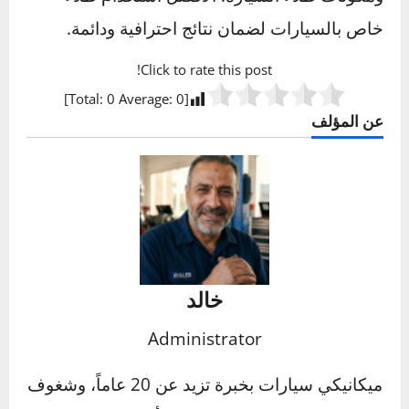
للحصول على إصلاح احترافي وضمان مطابقة دقيقة
للون.
ما هي النصائح لتجنب خدوش طلاء السيارة؟
غسل السيارة بانتظام لإزالة الأوساخ والغبار.
تجنب ركن السيارة في المناطق الضيقة أو
المزدحمة.
استخدام غطاء للسيارة، خاصة عند تركها
لفترات طويلة، للحماية من العوامل البيئية
والخدوش العرضية.
هل يمكنني استخدام الطلاء المنزلي لإصلاح