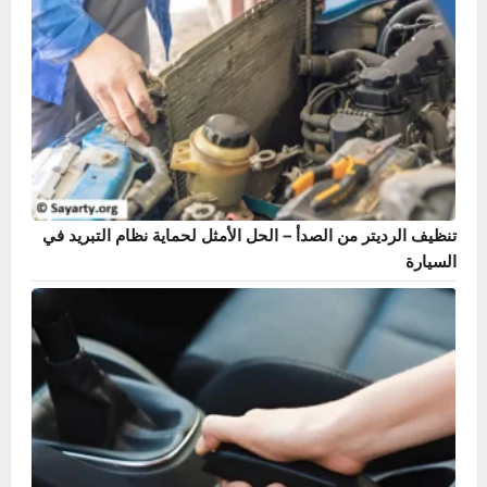
ما هو سلندر السيارة؟ أهميته، أنواعه، وعلامات تلفه
ظهور علامة EPS في السيارة – الأسباب والحلول الشاملة