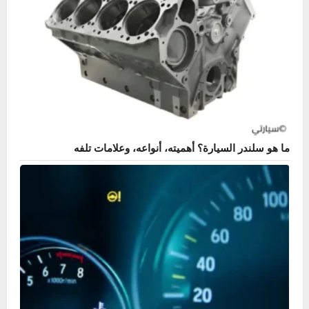
إزالة روائح السيارة الكريهة – طرق وحلول منزلية بسيطة
خالد
مارس 16, 2026
0
العناية الداخلية والخارجية
تنظيف فرش السيارة – إزالة البقع الصعبة للقماش والجلد
خالد
فبراير 16, 2026
0
هل عندك مشكلة في سيارتك؟