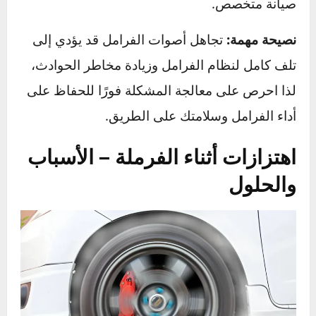
وضمان أداء فرامل آمن.
تنظيف أو استبدال الأقراص المتضررة
في حالة تراكم الأتربة أو ظهور خدوش على
الأقراص، يُفضل تنظيفها أو خرطها، وإذا كانت
متضررة بشدة، فمن الأفضل استبدالها بأخرى
جديدة.
ضبط خلوص الفرامل بشكل دقيق
التأكد من أن البطانات مثبتة بشكل صحيح،
وضبط المسافة بينها وبين الأقراص وفقًا لمواصفات
السيارة، لتجنب الاحتكاك غير الضروري.
متى يجب زيارة ميكانيكي؟