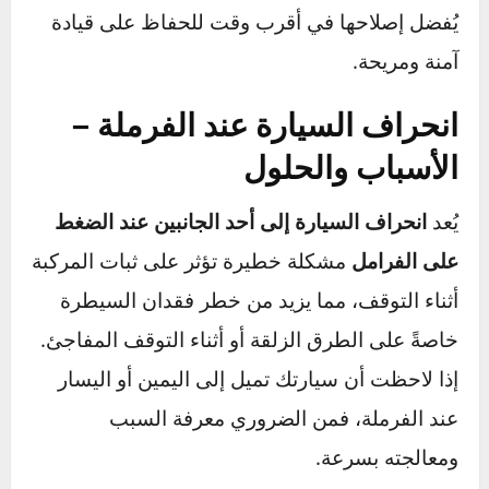
✅
التأكد من استواء سطح الأقراص أو خرطها إذا
لزم الأمر
في حالة وجود
ت
موج أو تآكل غير متساوٍ على سطح
الأقراص، يمكن إعادة خرطها لتصبح ناعمة
ومتساوية، أو استبدالها إذا كانت تالفة تمامًا.
✅
صيانة المحاور وفحص رمان بلي العجلات
إذا كان الرمان بلي تالفًا، فقد يحتاج إلى التشحيم أو
الاستبدال لمنع حدوث اهتزازات أثناء القيادة
والفرملة.
متى يجب الذهاب إلى ميكانيكي؟