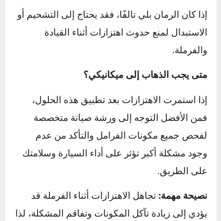
مشاكل في محور العجلة أو رمان بلي العجلة
تلف
الرمان بلي أو المحاور
يؤدي إلى عدم
استقرار دوران العجلات، مما يسبب اهتزازًا
واضحًا عند الفرملة.
الحلول المقترحة لإصلاح المشكلة
✅
فحص توازن العجلات والتأكد من عدم وجود
انحرافات
إذا كان هناك
عدم توازن في الإطارات
أو انحراف
في الزوايا، فقد يؤدي ذلك إلى اهتزازات عند
استخدام الفرامل. يجب فحص وضبط ميزان
العجلات بشكل دوري.