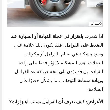
إذا استمرت الأصوات بعد تغيير البطانات أو تنظيف
الأقراص، فقد يكون هناك خلل في مكابس الفرامل
أو نظام التوجيه، مما يستدعي الفحص في مركز
صيانة متخصص.
نصيحة مهمة:
تجاهل أصوات الفرامل قد يؤدي إلى
تلف كامل لنظام الفرامل وزيادة مخاطر الحوادث،
لذا احرص على معالجة المشكلة فورًا للحفاظ على
أداء الفرامل وسلامتك على الطريق.
اهتزازات أثناء الفرملة – الأسباب
والحلول