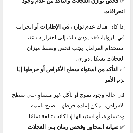
الأسباب المحتملة لاهتزاز السيارة أثناء
الفرملة
عدم استواء سطح أقراص الفرامل (الهوبات)
مع مرور الوقت، قد تتعرض
أقراص الفرامل
للتآكل أو التموج
بسبب الحرارة والضغط المتكرر،
مما يؤدي إلى اهتزازات عند الفرملة.
تآكل بطانات الفرامل (التيل)
عند
تآكل البطانات بشكل غير متساوٍ
، قد
يحدث احتكاك غير منتظم مع الأقراص، مما يؤدي
إلى اهتزاز السيارة.