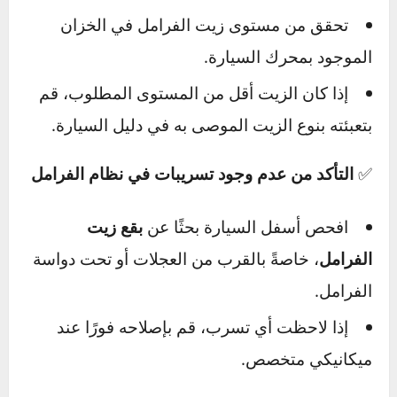
والأقراص (الهوبات)، مما يقلل من قدرتها على توليد
الاحتكاك اللازم لإيقاف السيارة.
استخدام
بطانات أو أقراص رديئة الجودة
يمكن أن
يسرّع من عملية التآكل.
الحلول المقترحة لتحسين أداء الفرامل
لحل مشكلة
ضعف قوة الفرامل
، يمكن اتباع
الخطوات التالية:
✅
فحص مستويات زيت الفرامل واستكماله عند
الحاجة
تحقق من مستوى زيت الفرامل في الخزان