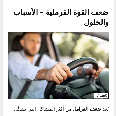
الهيدروليكية، مما يتطلب تدخلًا محترفًا لإصلاحها
وضمان سلامة القيادة.
نصيحة مهمة:
لا تتجاهل أبدًا أي تغير في استجابة
دواسة الفرامل، فالتأخير في إصلاح المشكلة قد
يؤدي إلى حوادث خطيرة على الطريق. احرص دائمًا
على صيانة الفرامل وفحصها بانتظام للحفاظ على
أمانك وأمان الآخرين.
ضعف القوة الفرملية – الأسباب
والحلول